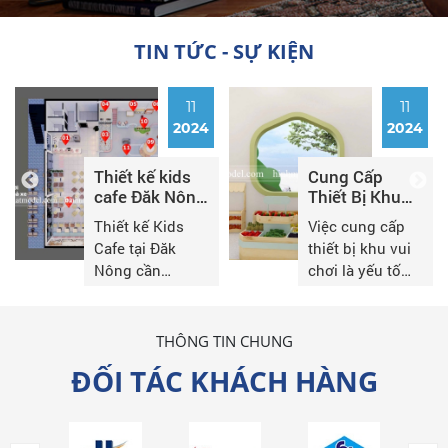
TIN TỨC - SỰ KIỆN
11
11
2024
2024
Thiết kế kids
Cung Cấp
cafe Đăk Nông
Thiết Bị Khu
250m2 thu
Vui Chơi: Đảm
Thiết kế Kids
Việc cung cấp
hút khách
Bảo An Toàn
Cafe tại Đăk
thiết bị khu vui
hàng
và Hấp Dẫn
Nông cần
chơi là yếu tố
Cho Trẻ Em
hướng đến sự
quan trọng
kết hợp hài hòa
trong việc xây
giữa không gian
dựng một
THÔNG TIN CHUNG
thân thiện với
không gian giải
ĐỐI TÁC KHÁCH HÀNG
trẻ em và tiện
trí an toàn và
ích thư giãn cho
thú vị cho trẻ
phụ huynh. Đặc
em. Các thiết bị
biệt, cần tạo
này không chỉ