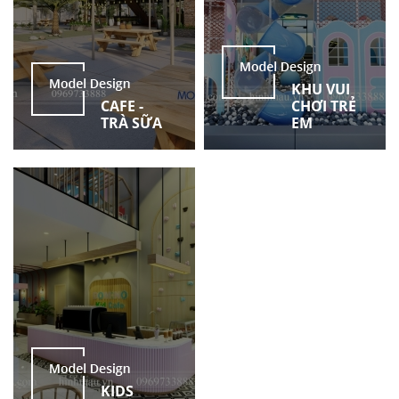
KHU VUI
CAFE -
CHƠI TRẺ
TRÀ SỮA
EM
KIDS