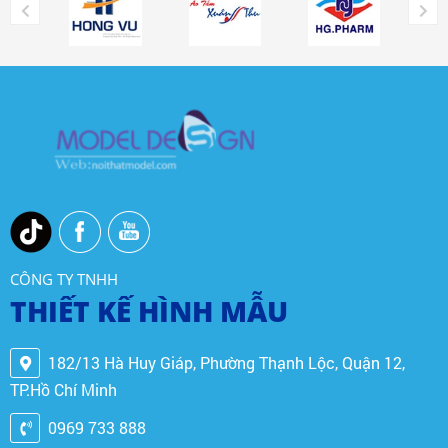
điểm nhấn bằng
giúp trẻ phát
phong cách
triển thể chất,
riêng biệt phù
tinh thần mà
hợp với đặc
còn tạo nên một
điểm văn hóa,
môi trường vui
khí hậu tại địa
chơi hấp dẫn,
phương để gây
mang lại trải
ấn tượng mạnh
nghiệm tuyệt
và thu hút
vời cho cả trẻ
khách hàng.
em và gia đình.
Dưới đây là một
số thiết bị khu
CÔNG TY TNHH
vui chơi phổ
THIẾT KẾ HÌNH MẪU
biến và những
yếu tố cần lưu ý
khi lựa chọn
182/13 Hà Huy Giáp, Phường Thạnh Lộc, Quận 12,
thiết bị cho khu
TP.Hồ Chí Minh
vui chơi.
0969 733 888