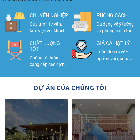
CHUYÊN NGHIỆP
PHONG CÁCH
Quy trình tư vấn,
Đa dạng về ý tưởng
làm việc với khách
và phong cách thiết
hàng chuyên
kế cho nhiều ngành
CHẤT LƯỢNG
GIÁ CẢ HỢP LÝ
nghiệp
nghề
TỐT
Luôn đưa ra các
Chúng tôi luôn
option với giá tốt
cung cấp các dịch
nhất
vụ và sản phẩm tốt
nhất cho khách
hàng
DỰ ÁN CỦA CHÚNG TÔI