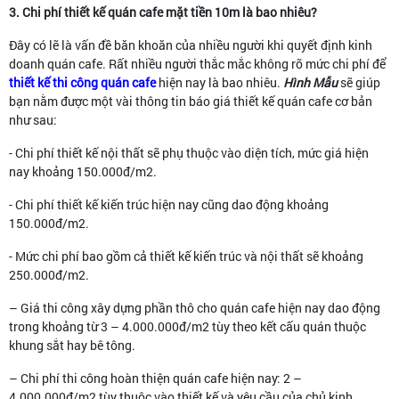
3. Chi phí thiết kế quán cafe mặt tiền 10m là bao nhiêu?
Đây có lẽ là vấn đề băn khoăn của nhiều người khi quyết định kinh
doanh quán cafe. Rất nhiều người thắc mắc không rõ mức chi phí để
thiết kế thi công quán cafe
hiện nay là bao nhiêu.
Hình Mẫu
sẽ giúp
bạn nằm được một vài thông tin báo giá thiết kế quán cafe cơ bản
như sau:
- Chi phí thiết kế nội thất sẽ phụ thuộc vào diện tích, mức giá hiện
nay khoảng 150.000đ/m2.
- Chi phí thiết kế kiến trúc hiện nay cũng dao động khoảng
150.000đ/m2.
- Mức chi phí bao gồm cả thiết kế kiến trúc và nội thất sẽ khoảng
250.000đ/m2.
– Giá thi công xây dựng phần thô cho quán cafe hiện nay dao động
trong khoảng từ 3 – 4.000.000đ/m2 tùy theo kết cấu quán thuộc
khung sắt hay bê tông.
– Chi phí thi công hoàn thiện quán cafe hiện nay: 2 –
4.000.000đ/m2 tùy thuộc vào thiết kế và yêu cầu của chủ kinh