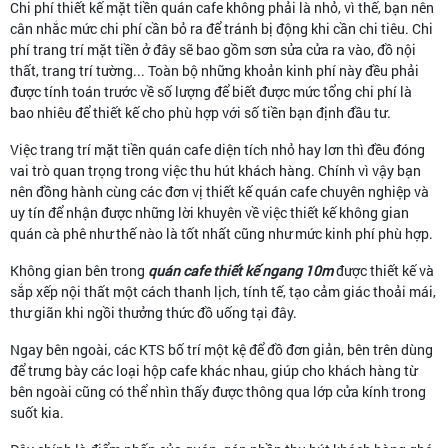
Chi phí thiết kế mặt tiền quán cafe không phải là nhỏ, vì thế, bạn nên
cân nhắc mức chi phí cần bỏ ra để tránh bị động khi cần chi tiêu. Chi
phí trang trí mặt tiền ở đây sẽ bao gồm sơn sửa cửa ra vào, đồ nội
thất, trang trí tường... Toàn bộ những khoản kinh phí này đều phải
được tính toán trước về số lượng để biết được mức tổng chi phí là
bao nhiêu để thiết kế cho phù hợp với số tiền bạn định đầu tư.
Việc trang trí mặt tiền quán cafe diện tích nhỏ hay lơn thì đều đóng
vai trò quan trọng trong việc thu hút khách hàng. Chính vì vậy bạn
nên đồng hành cùng các đơn vị thiết kế quán cafe chuyên nghiệp và
uy tín để nhận được những lời khuyên về việc thiết kế không gian
quán cà phê như thế nào là tốt nhất cũng như mức kinh phí phù hợp.
Không gian bên trong
quán cafe thiết kế ngang 10m
được thiết kế và
sắp xếp nội thất một cách thanh lịch, tính tế, tạo cảm giác thoải mái,
thư giãn khi ngồi thưởng thức đồ uống tại đây.
Ngay bên ngoài, các KTS bố trí một kệ để đồ đơn giản, bên trên dùng
để trưng bày các loại hộp cafe khác nhau, giúp cho khách hàng từ
bên ngoài cũng có thể nhìn thấy được thông qua lớp cửa kính trong
suốt kia.