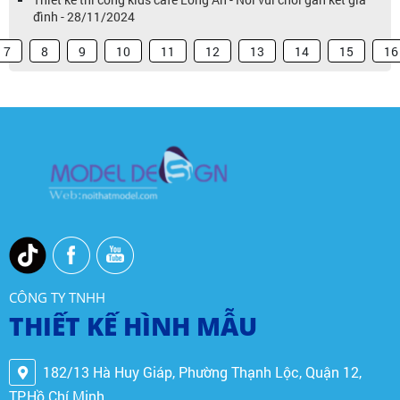
đình - 28/11/2024
7
8
9
10
11
12
13
14
15
16
CÔNG TY TNHH
THIẾT KẾ HÌNH MẪU
182/13 Hà Huy Giáp, Phường Thạnh Lộc, Quận 12,
TP.Hồ Chí Minh