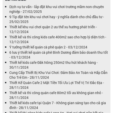
Dịch vụ tư vấn - lắp đặt khu vui chơi trường mầm non chuyên
nghiệp - 27/02/2025
9 Tip đặt tên khu vui chơi hay - ý nghĩa dành cho chủ đầu tư -
25/02/2025
Thiết kế khu vui chơi quận 2 ưu thế xu hướng phát triển -
12/12/2024
Thiết kế và thi công kids cafe 400m2 sao cho hợp lý diện tích -
12/12/2024
Ý tưởng thiết kế quán cà phê quận 2 - 03/12/2024
6 lưu ý thiết kế quán cà phê Bình Dương đảm bảo doanh thu tốt
- 03/12/2024
Thiết kế kids cafe Đăk Nông 250m2 thu hút khách hàng -
30/11/2024
Cung Cấp Thiết Bị Khu Vui Chơi: Đảm Bảo An Toàn và Hấp Dẫn
Cho Trẻ Em - 28/11/2024
Thiết Kế Quán Cafe 2 Mặt Tiền Tối Ưu Lợi Thế Vị Trí Đắc Địa -
28/11/2024
Thiết kế và thi công quán cafe 80m2 tối ưu không gian nhỏ -
28/11/2024
Thiết kế kids cafe tại Quận 7 - Không gian sáng tạo cho cả gia
đình - 28/11/2024
Thiết kế thi công kids cafe Long An - Nơi vui chơi gắn kết gia