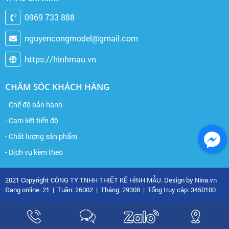
0969 733 888
nguyencongmodel@gmail.com
https://hinhmau.vn
CHĂM SÓC KHÁCH HÀNG
- Chế độ bảo hành
- Cam kết tiến độ
- Chất lượng sản phẩm
- Dịch vụ kèm theo
2021 Copyright CÔNG TY TNHH THIẾT KẾ HÌNH MẪU. Design by Nina.vn
Đang online: 21
|
Tuần: 26002
|
Tháng: 29308
|
Tổng truy cập: 3450100