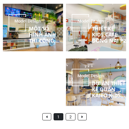
QUẬN 7
QUẬN 7
TPHCM P3
TPHCM P2
MỘT SỐ
THIẾT KẾ
HÌNH ẢNH
KIDS CAFE
THI CÔNG
ĐỒNG NAI P2
JEJU KIDS
COFFEE
QUẬN 7
TPHCM P1
THIẾT KẾ
DỰ ÁN THIẾT
KIDS CAFE
KẾ QUÁN
ĐỒNG NAI P1
KAITO KIDS
COFFEE P3
1
2