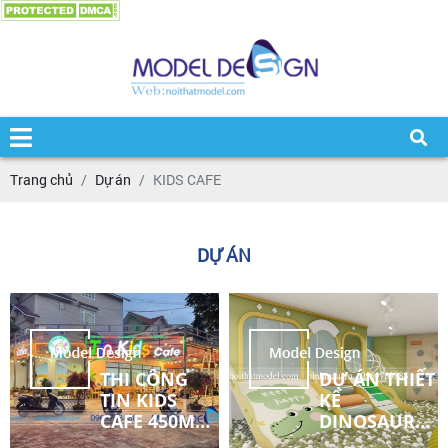
Trang chủ
Dự án
KIDS CAFE
DỰ ÁN
THI CÔNG
DỰ ÁN THIẾT
TIN KIDS
KẾ
CAFE 450M2
DINOSAUR
VŨNG TÀU
KIDS COFFEE