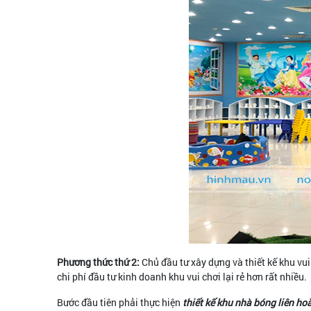
Phương thức thứ 2:
Chủ đầu tư xây dựng và thiết kế khu vu
chi phí đầu tư kinh doanh khu vui chơi lại rẻ hơn rất nhiều.
Bước đầu tiên phải thực hiện
thiết kế khu nhà bóng liên ho