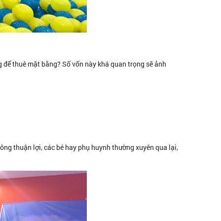
ng để thuê mặt bằng? Số vốn này khá quan trọng sẽ ảnh
thông thuận lợi, các bé hay phụ huynh thường xuyên qua lại,