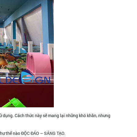
 sử dụng. Cách thức này sẽ mang lại những khó khăn, nhưng
i như thế nào ĐỘC ĐÁO – SÁNG TẠO.