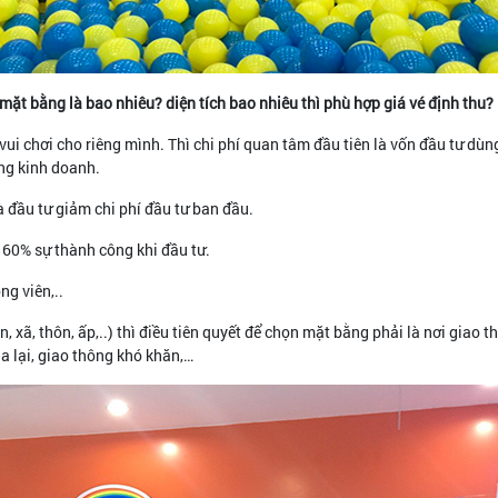
mặt bằng là bao nhiêu? diện tích bao nhiêu thì phù hợp giá vé định thu?
ui chơi cho riêng mình. Thì chi phí quan tâm đầu tiên là vốn đầu tư dù
ộng kinh doanh.
à đầu tư giảm chi phí đầu tư ban đầu.
 60% sự thành công khi đầu tư.
ng viên,..
, xã, thôn, ấp,..) thì điều tiên quyết để chọn mặt bằng phải là nơi giao 
a lại, giao thông khó khăn,…