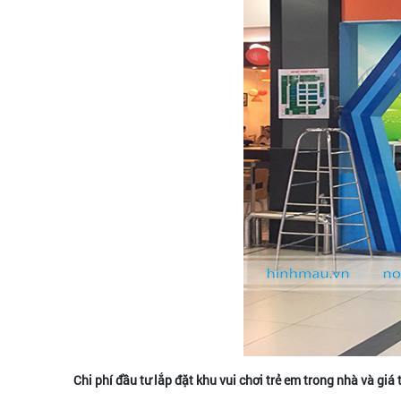
Chi phí đầu tư lắp đặt khu vui chơi trẻ em trong nhà và giá 