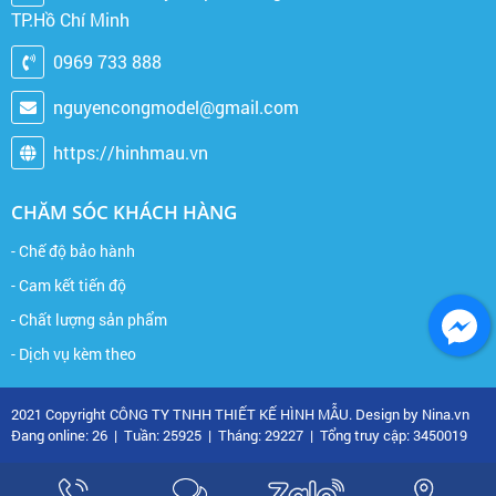
TP.Hồ Chí Minh
0969 733 888
nguyencongmodel@gmail.com
https://hinhmau.vn
CHĂM SÓC KHÁCH HÀNG
- Chế độ bảo hành
- Cam kết tiến độ
- Chất lượng sản phẩm
- Dịch vụ kèm theo
2021 Copyright CÔNG TY TNHH THIẾT KẾ HÌNH MẪU. Design by Nina.vn
Đang online: 26
|
Tuần: 25925
|
Tháng: 29227
|
Tổng truy cập: 3450019