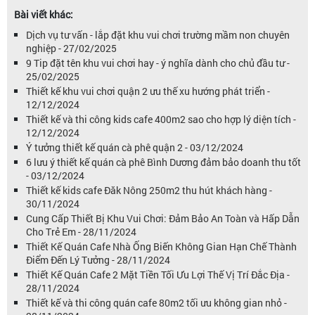
Bài viết khác:
Dịch vụ tư vấn - lắp đặt khu vui chơi trường mầm non chuyên
nghiệp - 27/02/2025
9 Tip đặt tên khu vui chơi hay - ý nghĩa dành cho chủ đầu tư -
25/02/2025
Thiết kế khu vui chơi quận 2 ưu thế xu hướng phát triển -
12/12/2024
Thiết kế và thi công kids cafe 400m2 sao cho hợp lý diện tích -
12/12/2024
Ý tưởng thiết kế quán cà phê quận 2 - 03/12/2024
6 lưu ý thiết kế quán cà phê Bình Dương đảm bảo doanh thu tốt
- 03/12/2024
Thiết kế kids cafe Đăk Nông 250m2 thu hút khách hàng -
30/11/2024
Cung Cấp Thiết Bị Khu Vui Chơi: Đảm Bảo An Toàn và Hấp Dẫn
Cho Trẻ Em - 28/11/2024
Thiết Kế Quán Cafe Nhà Ống Biến Không Gian Hạn Chế Thành
Điểm Đến Lý Tưởng - 28/11/2024
Thiết Kế Quán Cafe 2 Mặt Tiền Tối Ưu Lợi Thế Vị Trí Đắc Địa -
28/11/2024
Thiết kế và thi công quán cafe 80m2 tối ưu không gian nhỏ -