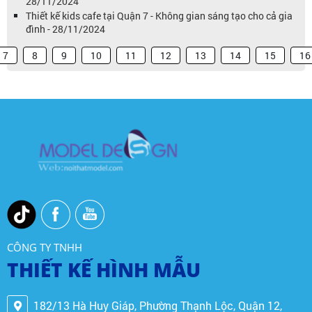
28/11/2024
Thiết kế kids cafe tại Quận 7 - Không gian sáng tạo cho cả gia
đình - 28/11/2024
7
8
9
10
11
12
13
14
15
16
CÔNG TY TNHH
THIẾT KẾ HÌNH MẪU
182/13 Hà Huy Giáp, Phường Thạnh Lộc, Quận 12,