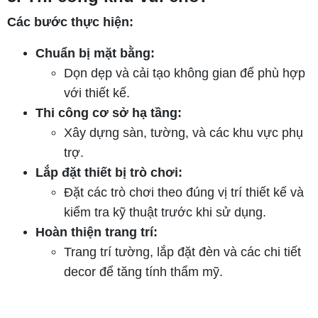
Các bước thực hiện:
Chuẩn bị mặt bằng:
Dọn dẹp và cải tạo không gian để phù hợp
với thiết kế.
Thi công cơ sở hạ tầng:
Xây dựng sàn, tường, và các khu vực phụ
trợ.
Lắp đặt thiết bị trò chơi:
Đặt các trò chơi theo đúng vị trí thiết kế và
kiểm tra kỹ thuật trước khi sử dụng.
Hoàn thiện trang trí:
Trang trí tường, lắp đặt đèn và các chi tiết
decor để tăng tính thẩm mỹ.