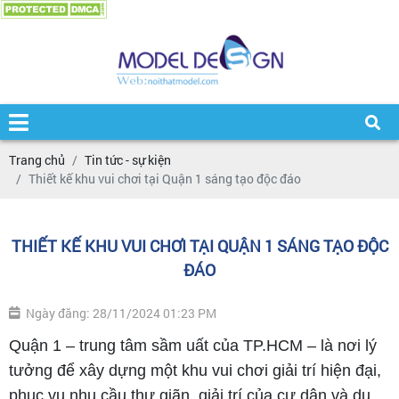
Trang chủ
Tin tức - sự kiện
Thiết kế khu vui chơi tại Quận 1 sáng tạo độc đáo
THIẾT KẾ KHU VUI CHƠI TẠI QUẬN 1 SÁNG TẠO ĐỘC
ĐÁO
Ngày đăng: 28/11/2024 01:23 PM
Quận 1 – trung tâm sầm uất của TP.HCM – là nơi lý
tưởng để xây dựng một khu vui chơi giải trí hiện đại,
phục vụ nhu cầu thư giãn, giải trí của cư dân và du