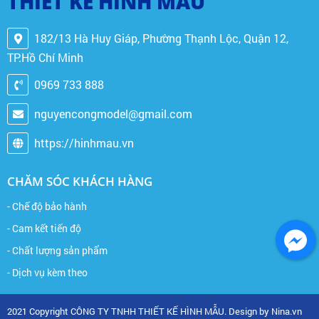
THIẾT KẾ HÌNH MẪU
182/13 Hà Huy Giáp, Phường Thạnh Lộc, Quận 12,
TP.Hồ Chí Minh
0969 733 888
nguyencongmodel@gmail.com
https://hinhmau.vn
CHĂM SÓC KHÁCH HÀNG
- Chế độ bảo hành
- Cam kết tiến độ
- Chất lượng sản phẩm
- Dịch vụ kèm theo
2021 Copyright CÔNG TY TNHH THIẾT KẾ HÌNH MẪU. Design by Nina.vn