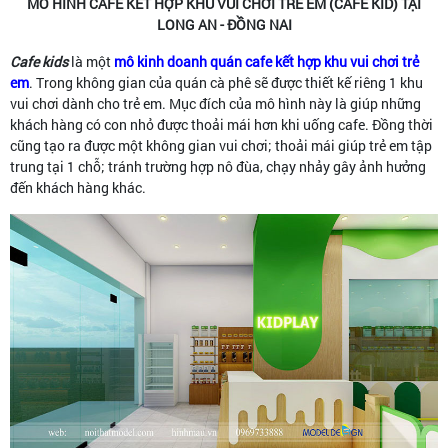
MÔ HÌNH CAFE KẾT HỢP KHU VUI CHƠI TRẺ EM (CAFE KID) TẠI
LONG AN - ĐỒNG NAI
Cafe kids
là một
mô kinh doanh quán cafe kết hợp khu vui chơi trẻ
em
. Trong không gian của quán cà phê sẽ được thiết kế riêng 1 khu
vui chơi dành cho trẻ em. Mục đích của mô hình này là giúp những
khách hàng có con nhỏ được thoải mái hơn khi uống cafe. Đồng thời
cũng tạo ra được một không gian vui chơi; thoải mái giúp trẻ em tập
trung tại 1 chỗ; tránh trường hợp nô đùa, chạy nhảy gây ảnh hưởng
đến khách hàng khác.