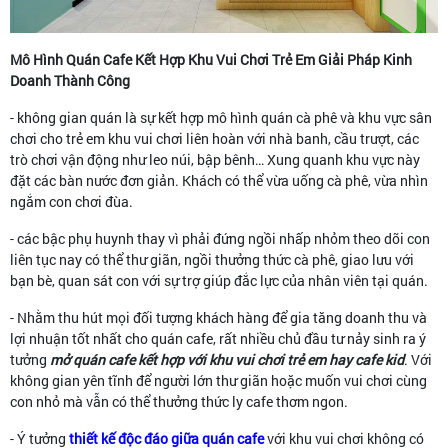
Mô Hình Quán Cafe Kết Hợp Khu Vui Chơi Trẻ Em Giải Pháp Kinh
Doanh Thành Công
- không gian quán là sự kết hợp mô hình quán cà phê và khu vực sân
chơi cho trẻ em khu vui chơi liên hoàn với nhà banh, cầu trượt, các
trò chơi vận động như leo núi, bập bênh… Xung quanh khu vực này
đặt các bàn nước đơn giản. Khách có thể vừa uống cà phê, vừa nhìn
ngắm con chơi đùa.
- các bậc phụ huynh thay vì phải đứng ngồi nhấp nhỏm theo dõi con
liên tục nay có thể thư giãn, ngồi thưởng thức cà phê, giao lưu với
bạn bè, quan sát con với sự trợ giúp đắc lực của nhân viên tại quán.
- Nhằm thu hút mọi đối tượng khách hàng để gia tăng doanh thu và
lợi nhuận tốt nhất cho quán cafe, rất nhiều chủ đầu tư nảy sinh ra ý
tưởng
mở quán cafe kết hợp với khu vui chơi trẻ em hay cafe kid
. Với
không gian yên tĩnh để người lớn thư giãn hoặc muốn vui chơi cùng
con nhỏ mà vẫn có thể thưởng thức ly cafe thơm ngon.
- Ý tưởng
thiết kế độc đáo giữa quán cafe
với khu vui chơi không có