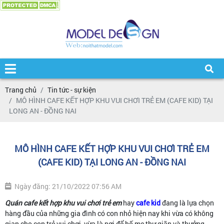
Trang chủ
Tin tức - sự kiện
MÔ HÌNH CAFE KẾT HỢP KHU VUI CHƠI TRẺ EM (CAFE KID) TẠI
LONG AN - ĐỒNG NAI
MÔ HÌNH CAFE KẾT HỢP KHU VUI CHƠI TRẺ EM
(CAFE KID) TẠI LONG AN - ĐỒNG NAI
Ngày đăng: 21/10/2022 07:56 AM
Quán cafe kết hợp khu vui chơi trẻ em
hay
cafe kid
đang là lựa chọn
hàng đầu của những gia đình có con nhỏ hiện nay khi vừa có không
gian cho con trẻ vui chơi, vừa là nơi để bố mẹ thư giãn và thưởng