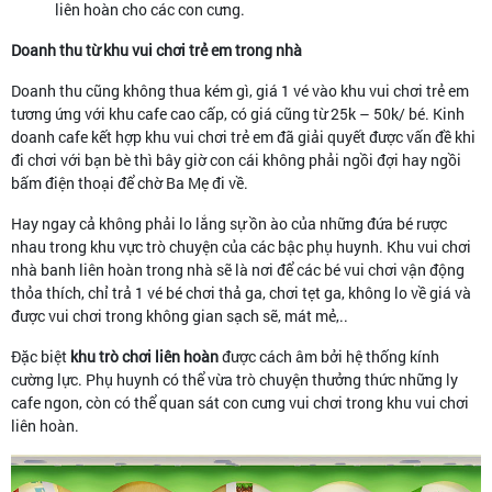
liên hoàn cho các con cưng.
Doanh thu từ khu vui chơi trẻ em trong nhà
Doanh thu cũng không thua kém gì, giá 1 vé vào khu vui chơi trẻ em
tương ứng với khu cafe cao cấp, có giá cũng từ 25k – 50k/ bé. Kinh
doanh cafe kết hợp khu vui chơi trẻ em đã giải quyết được vấn đề khi
đi chơi với bạn bè thì bây giờ con cái không phải ngồi đợi hay ngồi
bấm điện thoại để chờ Ba Mẹ đi về.
Hay ngay cả không phải lo lắng sự ồn ào của những đứa bé rược
nhau trong khu vực trò chuyện của các bậc phụ huynh. Khu vui chơi
nhà banh liên hoàn trong nhà sẽ là nơi để các bé vui chơi vận động
thỏa thích, chỉ trả 1 vé bé chơi thả ga, chơi tẹt ga, không lo về giá và
được vui chơi trong không gian sạch sẽ, mát mẻ,..
Đặc biệt
khu trò chơi liên hoàn
được cách âm bởi hệ thống kính
cường lực. Phụ huynh có thể vừa trò chuyện thưởng thức những ly
cafe ngon, còn có thể quan sát con cưng vui chơi trong khu vui chơi
liên hoàn.