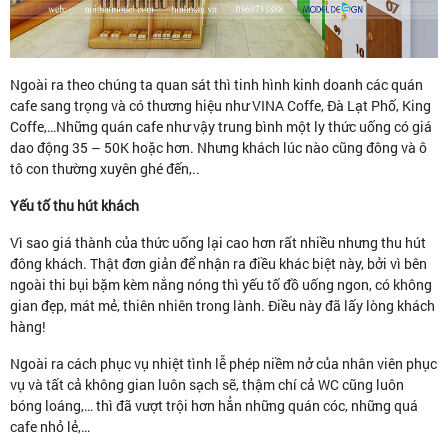
Ngoài ra theo chúng ta quan sát thì tinh hình kinh doanh các quán
cafe sang trọng và có thương hiệu như VINA Coffe, Đà Lạt Phố, King
Coffe,…Những quán cafe như vậy trung bình một ly thức uống có giá
dao động 35 – 50K hoặc hơn. Nhưng khách lúc nào cũng đông và ô
tô con thường xuyên ghé đến,..
Yếu tố thu hút khách
Vì sao giá thành của thức uống lại cao hơn rất nhiều nhưng thu hút
đông khách. Thật đơn giản để nhận ra điều khác biệt này, bởi vì bên
ngoài thi bụi bặm kèm nắng nóng thì yếu tố đồ uống ngon, có không
gian đẹp, mát mẻ, thiên nhiên trong lành. Điều này đã lấy lòng khách
hàng!
Ngoài ra cách phục vụ nhiệt tình lễ phép niềm nở của nhân viên phục
vụ và tất cả không gian luôn sạch sẽ, thậm chí cả WC cũng luôn
bóng loáng,… thì đã vượt trội hơn hẳn những quán cóc, những quá
cafe nhỏ lẻ,…