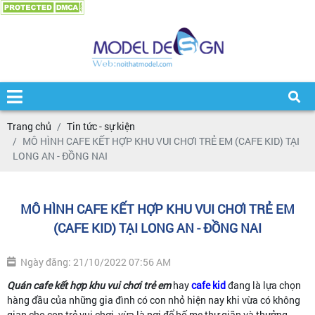
Trang chủ
Tin tức - sự kiện
MÔ HÌNH CAFE KẾT HỢP KHU VUI CHƠI TRẺ EM (CAFE KID) TẠI
LONG AN - ĐỒNG NAI
MÔ HÌNH CAFE KẾT HỢP KHU VUI CHƠI TRẺ EM
(CAFE KID) TẠI LONG AN - ĐỒNG NAI
Ngày đăng: 21/10/2022 07:56 AM
Quán cafe kết hợp khu vui chơi trẻ em
hay
cafe kid
đang là lựa chọn
hàng đầu của những gia đình có con nhỏ hiện nay khi vừa có không
gian cho con trẻ vui chơi, vừa là nơi để bố mẹ thư giãn và thưởng