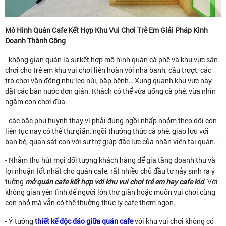
Mô Hình Quán Cafe Kết Hợp Khu Vui Chơi Trẻ Em Giải Pháp Kinh
Doanh Thành Công
- không gian quán là sự kết hợp mô hình quán cà phê và khu vực sân
chơi cho trẻ em khu vui chơi liên hoàn với nhà banh, cầu trượt, các
trò chơi vận động như leo núi, bập bênh… Xung quanh khu vực này
đặt các bàn nước đơn giản. Khách có thể vừa uống cà phê, vừa nhìn
ngắm con chơi đùa.
- các bậc phụ huynh thay vì phải đứng ngồi nhấp nhỏm theo dõi con
liên tục nay có thể thư giãn, ngồi thưởng thức cà phê, giao lưu với
bạn bè, quan sát con với sự trợ giúp đắc lực của nhân viên tại quán.
- Nhằm thu hút mọi đối tượng khách hàng để gia tăng doanh thu và
lợi nhuận tốt nhất cho quán cafe, rất nhiều chủ đầu tư nảy sinh ra ý
tưởng
mở quán cafe kết hợp với khu vui chơi trẻ em hay cafe kid
. Với
không gian yên tĩnh để người lớn thư giãn hoặc muốn vui chơi cùng
con nhỏ mà vẫn có thể thưởng thức ly cafe thơm ngon.
- Ý tưởng
thiết kế độc đáo giữa quán cafe
với khu vui chơi không có