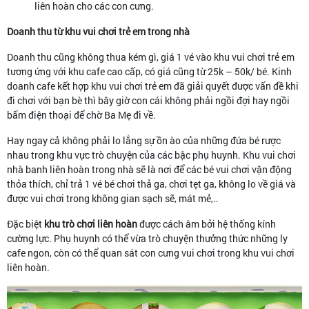
liên hoàn cho các con cưng.
Doanh thu từ khu vui chơi trẻ em trong nhà
Doanh thu cũng không thua kém gì, giá 1 vé vào khu vui chơi trẻ em
tương ứng với khu cafe cao cấp, có giá cũng từ 25k – 50k/ bé. Kinh
doanh cafe kết hợp khu vui chơi trẻ em đã giải quyết được vấn đề khi
đi chơi với bạn bè thì bây giờ con cái không phải ngồi đợi hay ngồi
bấm điện thoại để chờ Ba Mẹ đi về.
Hay ngay cả không phải lo lắng sự ồn ào của những đứa bé rược
nhau trong khu vực trò chuyện của các bậc phụ huynh. Khu vui chơi
nhà banh liên hoàn trong nhà sẽ là nơi để các bé vui chơi vận động
thỏa thích, chỉ trả 1 vé bé chơi thả ga, chơi tẹt ga, không lo về giá và
được vui chơi trong không gian sạch sẽ, mát mẻ,..
Đặc biệt
khu trò chơi liên hoàn
được cách âm bởi hệ thống kính
cường lực. Phụ huynh có thể vừa trò chuyện thưởng thức những ly
cafe ngon, còn có thể quan sát con cưng vui chơi trong khu vui chơi
liên hoàn.