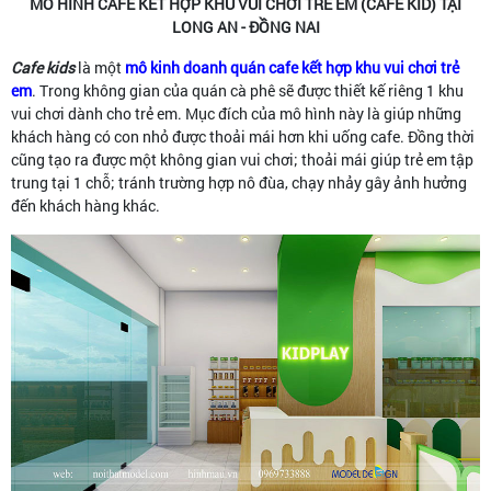
MÔ HÌNH CAFE KẾT HỢP KHU VUI CHƠI TRẺ EM (CAFE KID) TẠI
LONG AN - ĐỒNG NAI
Cafe kids
là một
mô kinh doanh quán cafe kết hợp khu vui chơi trẻ
em
. Trong không gian của quán cà phê sẽ được thiết kế riêng 1 khu
vui chơi dành cho trẻ em. Mục đích của mô hình này là giúp những
khách hàng có con nhỏ được thoải mái hơn khi uống cafe. Đồng thời
cũng tạo ra được một không gian vui chơi; thoải mái giúp trẻ em tập
trung tại 1 chỗ; tránh trường hợp nô đùa, chạy nhảy gây ảnh hưởng
đến khách hàng khác.