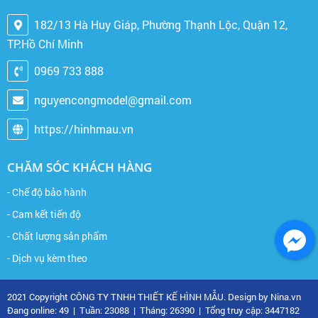
182/13 Hà Huy Giáp, Phường Thạnh Lộc, Quận 12,
TP.Hồ Chí Minh
0969 733 888
nguyencongmodel@gmail.com
https://hinhmau.vn
CHĂM SÓC KHÁCH HÀNG
- Chế độ bảo hành
- Cam kết tiến độ
- Chất lượng sản phẩm
- Dịch vụ kèm theo
2021 Copyright CÔNG TY TNHH THIẾT KẾ HÌNH MẪU. Design by Nina.vn
Đang online: 49
|
Tuần: 23088
|
Tháng: 26390
|
Tổng truy cập: 3447182