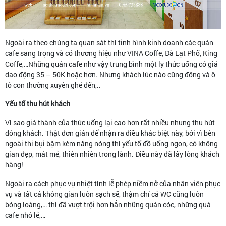
Ngoài ra theo chúng ta quan sát thì tinh hình kinh doanh các quán
cafe sang trọng và có thương hiệu như VINA Coffe, Đà Lạt Phố, King
Coffe,…Những quán cafe như vậy trung bình một ly thức uống có giá
dao động 35 – 50K hoặc hơn. Nhưng khách lúc nào cũng đông và ô
tô con thường xuyên ghé đến,..
Yếu tố thu hút khách
Vì sao giá thành của thức uống lại cao hơn rất nhiều nhưng thu hút
đông khách. Thật đơn giản để nhận ra điều khác biệt này, bởi vì bên
ngoài thi bụi bặm kèm nắng nóng thì yếu tố đồ uống ngon, có không
gian đẹp, mát mẻ, thiên nhiên trong lành. Điều này đã lấy lòng khách
hàng!
Ngoài ra cách phục vụ nhiệt tình lễ phép niềm nở của nhân viên phục
vụ và tất cả không gian luôn sạch sẽ, thậm chí cả WC cũng luôn
bóng loáng,… thì đã vượt trội hơn hẳn những quán cóc, những quá
cafe nhỏ lẻ,…