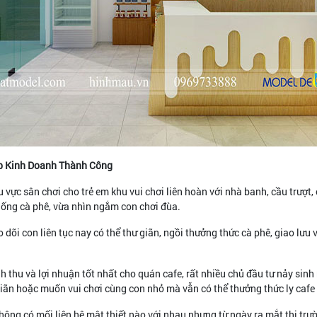
áp Kinh Doanh Thành Công
 vực sân chơi cho trẻ em khu vui chơi liên hoàn với nhà banh, cầu trượt
uống cà phê, vừa nhìn ngắm con chơi đùa.
õi con liên tục nay có thể thư giãn, ngồi thưởng thức cà phê, giao lưu v
 thu và lợi nhuận tốt nhất cho quán cafe, rất nhiều chủ đầu tư nảy sinh
 giãn hoặc muốn vui chơi cùng con nhỏ mà vẫn có thể thưởng thức ly caf
không có mối liên hệ mật thiết nào với nhau nhưng từ ngày ra mắt thị trư