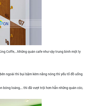
 King Coffe,…Những quán cafe như vậy trung bình một ly
ì bên ngoài thi bụi bặm kèm nắng nóng thì yếu tố đồ uống
ôn bóng loáng,… thì đã vượt trội hơn hẳn những quán cóc,