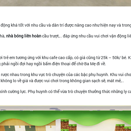
ộng khá tốt với nhu cầu và dân trí được nâng cao như hiện nay và trong
hà,
nhà bóng liên hoàn
cầu trượt,.. đáp ứng nhu cầu vui chơi vận động l
i trẻ em tương ứng với khu cafe cao cấp, có giá cũng từ 25k – 50k/ bé. K
g phải ngồi đợi hay ngồi bấm điện thoại để chờ Ba Mẹ đi về.
rược nhau trong khu vực trò chuyện của các bậc phụ huynh. Khu vui chơi 
a, không lo về giá và được vui chơi trong không gian sạch sẽ, mát mẻ,..
ính cường lực. Phụ huynh có thể vừa trò chuyện thưởng thức những ly ca