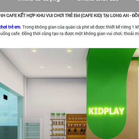
NH CAFE KẾT HỢP KHU VUI CHƠI TRẺ EM (CAFE KID) TẠI LONG AN - ĐỒ
chơi trẻ em
. Trong không gian của quán cà phê sẽ được thiết kế riêng 1 k
ống cafe. Đồng thời cũng tạo ra được một không gian vui chơi; thoải mái