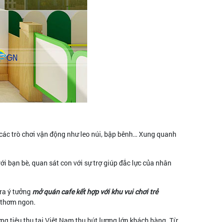
, các trò chơi vận động như leo núi, bập bênh… Xung quanh
ới bạn bè, quan sát con với sự trợ giúp đắc lực của nhân
 ra ý tưởng
mở quán cafe kết hợp với khu vui chơi trẻ
e thơm ngon.
ờng tiêu thụ tại Việt Nam thu hút lượng lớn khách hàng. Từ