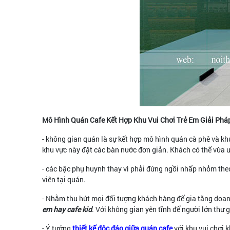
Mô Hình Quán Cafe Kết Hợp Khu Vui Chơi Trẻ Em Giải Ph
- không gian quán là sự kết hợp mô hình quán cà phê và khu
khu vực này đặt các bàn nước đơn giản. Khách có thể vừa 
- các bậc phụ huynh thay vì phải đứng ngồi nhấp nhỏm theo d
viên tại quán.
- Nhằm thu hút mọi đối tượng khách hàng để gia tăng doanh
em hay cafe kid
. Với không gian yên tĩnh để người lớn thư
- Ý tưởng
thiết kế độc đáo giữa quán cafe
với khu vui chơi 