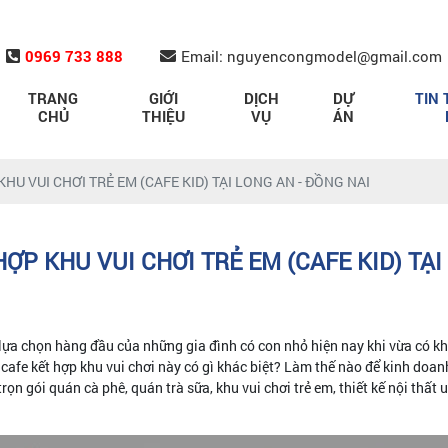
0969 733 888
Email: nguyencongmodel@gmail.com
TRANG
GIỚI
DỊCH
DỰ
TIN 
CHỦ
THIỆU
VỤ
ÁN
HU VUI CHƠI TRẺ EM (CAFE KID) TẠI LONG AN - ĐỒNG NAI
ỢP KHU VUI CHƠI TRẺ EM (CAFE KID) TẠI
lựa chọn hàng đầu của những gia đình có con nhỏ hiện nay khi vừa có khô
afe kết hợp khu vui chơi này có gì khác biệt? Làm thế nào để kinh doanh
trọn gói quán cà phê, quán trà sữa, khu vui chơi trẻ em, thiết kế nội thất u