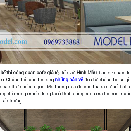
 kế thi công quán cafe giá rẻ,
đến với
Hình Mẫu
, bạn sẽ nhận đ
u. Chúng tôi luôn tin rằng
những bản vẽ
đến từ chúng tôi sẽ g
 các thức uống ngon. Mà thông qua đó còn tỏa ra sự nổi bật, 
 không chỉ mong muốn dừng lại ở thức uống ngon mà họ còn mu
n ấn tượng.