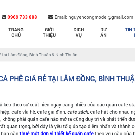
0969 733 888
Email: nguyencongmodel@gmail.com
TRANG
GIỚI
DỊCH
DỰ
TIN 
CHỦ
THIỆU
VỤ
ÁN
rẻ tại Lâm Đồng, Bình Thuận & Ninh Thuận
CÀ PHÊ GIÁ RẺ TẠI LÂM ĐỒNG, BÌNH THU
đã kéo theo sự xuất hiện ngày càng nhiều của các quán cafe st
iệp, cafe vỉa hè, cafe gia đình,
cafe sách
, cafe hát cho nhau n
 không phải quán cafe nào mở ra cũng duy trì và phát triển 
ất quan trọng, bởi đây là yếu tố giúp tạo điểm nhấn và thành 
, bạn cần
thuê một đơn vị thiết kế quán cafe
theo yêu cầu của b