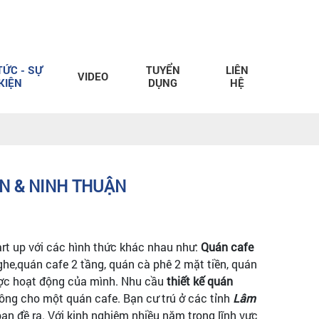
TỨC - SỰ
TUYỂN
LIÊN
VIDEO
KIỆN
DỤNG
HỆ
ẬN & NINH THUẬN
art up với các hình thức khác nhau như:
Quán cafe
ghe,quán cafe 2 tầng, quán cà phê 2 mặt tiền, quán
được hoạt động của mình. Nhu cầu
thiết kế quán
công cho một quán cafe. Bạn cư trú ở các tỉnh
Lâm
ạn đề ra. Với kinh nghiệm nhiều năm trong lĩnh vực