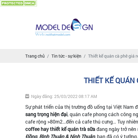
Trang chủ
Tin tức - sự kiện
Thiết kế quán cà phê giá 
THIẾT KẾ QUÁN 
Ngày đăng: 25/03/2022 08:17 AM
Sự phát triển của thị trường đồ uống tại Việt Nam 
sang trọng hiện đại
, quán cafe phong cách công ngh
cafe rộng >80m2…đến cả cafe thú cưng… Tuy nhiên,
coffee hay thiết kế quán trà sữa
đang ngày trở nên r
Đồng, Bình Thuận & Ninh Thuận
, bạn đã có ý tưởng