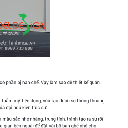
h
có phần bị hạn chế. Vậy làm sao để thiết kế quán
nh thẫm mỹ, tiện dụng, vừa tạo được sự thông thoáng
a đội ngũ kiến trúc sư.
và màu sắc nhẹ nhàng, trung tính, tránh tạo ra sự rối
g gian bên ngoài để đặt vài bộ bàn ghế nhỏ cho