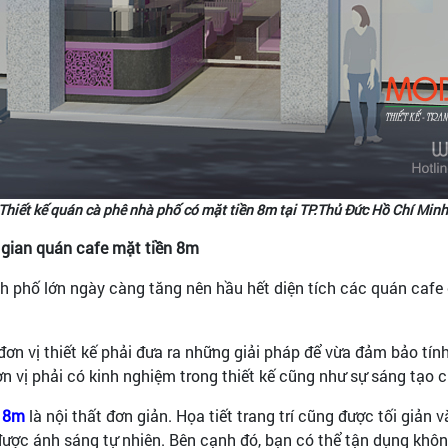
Thiết kế quán cà phê nhà phố có mặt tiền 8m tại TP.Thủ Đức Hồ Chí Min
g gian quán cafe mặt tiền 8m
h phố lớn ngày càng tăng nên hầu hết diện tích các quán cafe 
 đơn vị thiết kế phải đưa ra những giải pháp để vừa đảm bảo tí
 vị phải có kinh nghiệm trong thiết kế cũng như sự sáng tạo củ
n 8m
là nội thất đơn giản. Họa tiết trang trí cũng được tối giản 
 được ánh sáng tự nhiên. Bên cạnh đó, bạn có thể tận dụng khôn