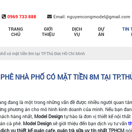
0969 733 888
Email: nguyencongmodel@gmail.com
TRANG
GIỚI
DỊCH
DỰ
TIN 
CHỦ
THIỆU
VỤ
ÁN
phố có mặt tiền 8m tại TP.Thủ Đức Hồ Chí Minh
 PHÊ NHÀ PHỐ CÓ MẶT TIỀN 8M TẠI TP.TH
hàng đang là một trong những vấn đề được nhiều người quan tâ
hững phương án cho mô hình kinh doanh của mình. Nếu bạn đan
khách hàng nhất,
Model Design
tự hào là đơn vị thiết kế nội thất
uán cà phê.
Model Design
sẽ giới thiệu đến bạn dịch vụ tư vấn
t
à
dịch vụ thiết kế quán cafe, quán trà sữa uy tín nhất TPHCM
nói