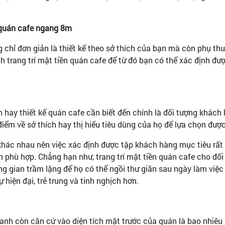
n quán cafe ngang 8m
g chỉ đơn giản là thiết kế theo sở thích của bạn mà còn phụ t
trang trí mặt tiền quán cafe để từ đó bạn có thể xác định đư
nh hay thiết kế quán cafe cần biết đến chính là đối tượng khá
iểm về sở thích hay thị hiếu tiêu dùng của họ để lựa chọn đượ
khác nhau nên việc xác định được tập khách hàng mục tiêu rất 
 phù hợp. Chẳng hạn như, trang trí mặt tiền quán cafe cho đối
 gian trầm lặng để họ có thể ngồi thư giãn sau ngày làm việc
ự hiện đại, trẻ trung và tinh nghịch hơn.
oanh còn căn cứ vào diện tích mặt trước của quán là bao nhiêu