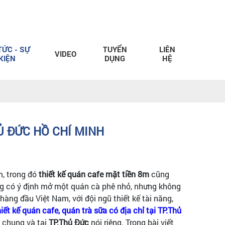
TỨC - SỰ
TUYỂN
LIÊN
VIDEO
KIỆN
DỤNG
HỆ
Ủ ĐỨC HỒ CHÍ MINH
m, trong đó
thiết kế quán cafe mặt tiền 8m
cũng
g có ý định mở một quán cà phê nhỏ, nhưng không
 hàng đầu Việt Nam, với đội ngũ thiết kế tài năng,
hiết kế quán cafe, quán trà sữa có địa chỉ tại TP.Thủ
 chung và tại
TP.Thủ Đức
nói riêng. Trong bài viết