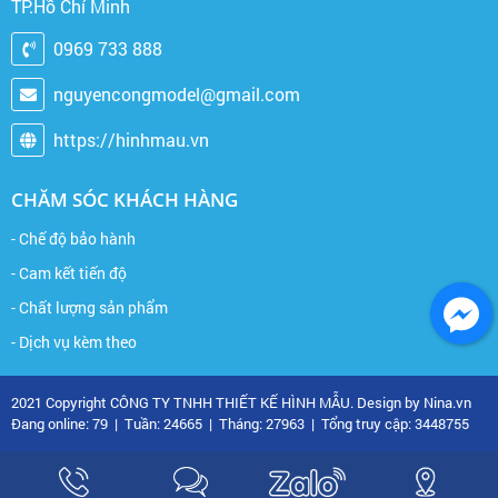
TP.Hồ Chí Minh
0969 733 888
nguyencongmodel@gmail.com
https://hinhmau.vn
CHĂM SÓC KHÁCH HÀNG
- Chế độ bảo hành
- Cam kết tiến độ
- Chất lượng sản phẩm
- Dịch vụ kèm theo
2021 Copyright CÔNG TY TNHH THIẾT KẾ HÌNH MẪU. Design by Nina.vn
Đang online: 79
|
Tuần: 24665
|
Tháng: 27963
|
Tổng truy cập: 3448755