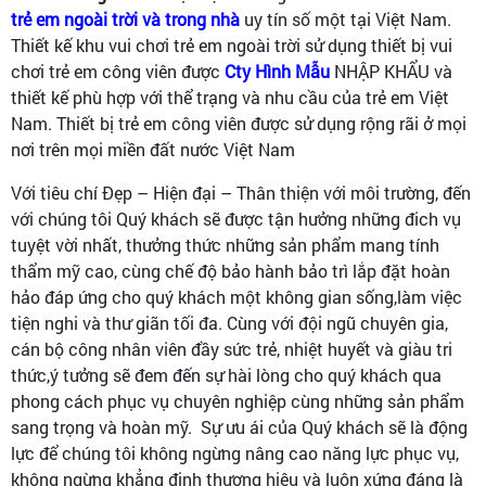
trẻ em ngoài trời và trong nhà
uy tín số một tại Việt Nam.
Thiết kế khu vui chơi trẻ em ngoài trời sử dụng thiết bị vui
chơi trẻ em công viên được
Cty Hình Mẫu
NHẬP KHẨU và
thiết kế phù hợp với thể trạng và nhu cầu của trẻ em Việt
Nam. Thiết bị trẻ em công viên được sử dụng rộng rãi ở mọi
nơi trên mọi miền đất nước Việt Nam
Với tiêu chí Đẹp – Hiện đại – Thân thiện với môi trường, đến
với chúng tôi Quý khách sẽ được tận hưởng những đich vụ
tuyệt vời nhất, thưởng thức những sản phẩm mang tính
thẩm mỹ cao, cùng chế độ bảo hành bảo trì lắp đặt hoàn
hảo đáp ứng cho quý khách một không gian sống,làm việc
tiện nghi và thư giãn tối đa. Cùng với đội ngũ chuyên gia,
cán bộ công nhân viên đầy sức trẻ, nhiệt huyết và giàu tri
thức,ý tưởng sẽ đem đến sự hài lòng cho quý khách qua
phong cách phục vụ chuyên nghiệp cùng những sản phẩm
sang trọng và hoàn mỹ. Sự ưu ái của Quý khách sẽ là động
lực để chúng tôi không ngừng nâng cao năng lực phục vụ,
không ngừng khẳng định thương hiệu và luôn xứng đáng là