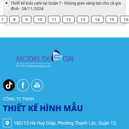
Thiết kế kids cafe tại Quận 7 - Không gian sáng tạo cho cả gia
đình - 28/11/2024
7
8
9
10
11
12
13
14
15
16
CÔNG TY TNHH
THIẾT KẾ HÌNH MẪU
182/13 Hà Huy Giáp, Phường Thạnh Lộc, Quận 12,