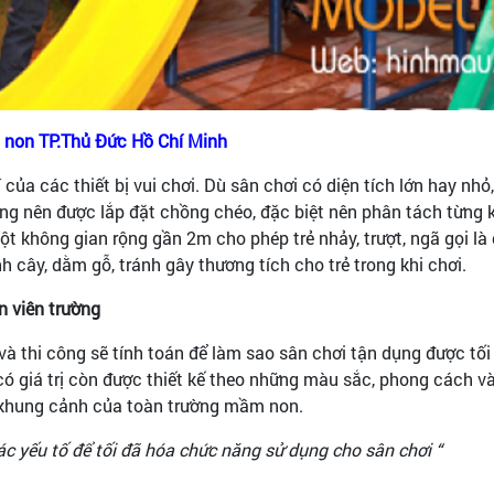
m non TP.Thủ Đức Hồ Chí Minh
 của các thiết bị vui chơi. Dù sân chơi có diện tích lớn hay nhỏ, 
 không nên được lắp đặt chồng chéo, đặc biệt nên phân tách từng
t không gian rộng gần 2m cho phép trẻ nhảy, trượt, ngã gọi là di
nh cây, dằm gỗ, tránh gây thương tích cho trẻ trong khi chơi.
n viên trường
ế và thi công sẽ tính toán để làm sao sân chơi tận dụng được tối
 có giá trị còn được thiết kế theo những màu sắc, phong cách v
ộ khung cảnh của toàn trường mầm non.
ác yếu tố để tối đã hóa chức năng sử dụng cho sân chơi “