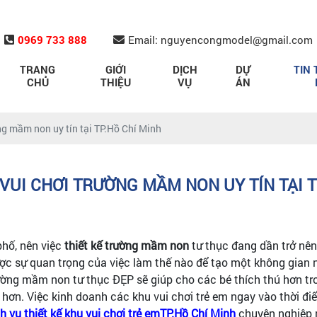
0969 733 888
Email: nguyencongmodel@gmail.com
TRANG
GIỚI
DỊCH
DỰ
TIN 
CHỦ
THIỆU
VỤ
ÁN
ờng mầm non uy tín tại TP.Hồ Chí Minh
 VUI CHƠI TRƯỜNG MẦM NON UY TÍN TẠI T
phố, nên việc
thiết kế trường mầm non
tư thục đang dần trở nên
 sự quan trọng của việc làm thế nào để tạo một không gian nộ
rường mầm non tư thục ĐẸP sẽ giúp cho các bé thích thú hơn tro
 hơn. Việc kinh doanh các khu vui chơi trẻ em ngay vào thời đ
h vụ thiết kế khu vui chơi trẻ emTP.Hồ Chí Minh
chuyên nghiệp n