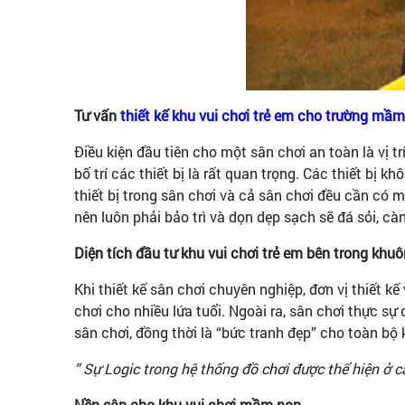
Tư vấn
thiết kế khu vui chơi trẻ em cho trường mầ
Điều kiện đầu tiên cho một sân chơi an toàn là vị trí
bố trí các thiết bị là rất quan trọng. Các thiết bị
thiết bị trong sân chơi và cả sân chơi đều cần có mộ
nên luôn phải bảo trì và dọn dẹp sạch sẽ đá sỏi, cà
Diện tích đầu tư khu vui chơi trẻ em bên trong khuô
Khi thiết kế sân chơi chuyên nghiệp, đơn vị thiết k
chơi cho nhiều lứa tuổi. Ngoài ra, sân chơi thực sự
sân chơi, đồng thời là “bức tranh đẹp” cho toàn b
” Sự Logic trong hệ thống đồ chơi được thể hiện ở c
Nền sân cho khu vui chơi mầm non