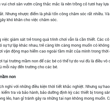
vui chơi sân vườn cũng thắc mắc là nên trồng cỏ tươi hay lựa 
t. Nhưng nhược điểm là phải tốn công chăm sóc rất nhiều. Và đối
 gây khó khăn cho việc chăm sóc.
việc giám sát trẻ trong quá trình chơi vẫn là cần thiết. Các c
 có sự tự lập khác nhau, trẻ càng lớn càng mong muốn có không 
chơi vận động mạo hiểm cao ngoài tầm mắt của mình trong thời 
 tại trường mầm non để các bé có thể tự do vui đù là điều vô c
hú mỗi này đến trường cho các bé.
g mầm non
hích nghi với những điều kiện thời tiết khắc nghiệt. Nhưng sự h
c kiểm tra và bảo hành, bảo dưỡng định kỳ các thiết bị trong sâ
ỏng lẻo, han gỉ tránh gây ra những tai nạn không mong muốn. Cá