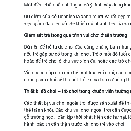
Một điều chắn hẳn những ai có ý định xây dựng khu 
Ưu điểm của cỏ tự nhiên là xanh mướt và rất đẹp mắ
việc giẫm đạp lên cỏ. Sẽ khiến cỏ nhanh héo úa và
Giám sát trẻ trong quá trình vui chơi ở sân trường
Dù nên để trẻ tự do chơi đùa cùng chúng bạn nhưng 
nếu trẻ gặp sự cố trong khi chơi. Trẻ ở mỗi độ tuổi
hoặc để trẻ chơi ở khu vực xích đu, hoặc các trò 
Việc cung cấp cho các bé một khu vui chơi, sân chơi
những sân chơi sẽ thu hút trẻ em và tạo sự hứng t
Thiết bị đồ chơi – trò chơi trong khuôn viên trườn
Các thiết bị vui chơi ngoài trời được sản xuất để t
thể tránh khỏi. Các khu vui chơi ngoài trời cần đượ
gỗ trường học… cần kịp thời phát hiện các hư hại, l
hành, bảo trì cẩn thận trước khi cho trẻ vào chơi.