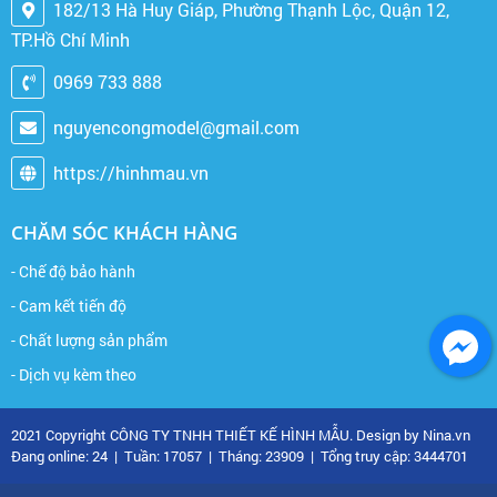
182/13 Hà Huy Giáp, Phường Thạnh Lộc, Quận 12,
TP.Hồ Chí Minh
0969 733 888
nguyencongmodel@gmail.com
https://hinhmau.vn
CHĂM SÓC KHÁCH HÀNG
- Chế độ bảo hành
- Cam kết tiến độ
- Chất lượng sản phẩm
- Dịch vụ kèm theo
2021 Copyright CÔNG TY TNHH THIẾT KẾ HÌNH MẪU. Design by Nina.vn
Đang online: 24
|
Tuần: 17057
|
Tháng: 23909
|
Tổng truy cập: 3444701