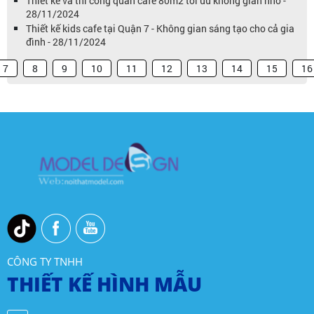
Thiết kế và thi công quán cafe 80m2 tối ưu không gian nhỏ -
28/11/2024
Thiết kế kids cafe tại Quận 7 - Không gian sáng tạo cho cả gia
đình - 28/11/2024
7
8
9
10
11
12
13
14
15
16
CÔNG TY TNHH
THIẾT KẾ HÌNH MẪU