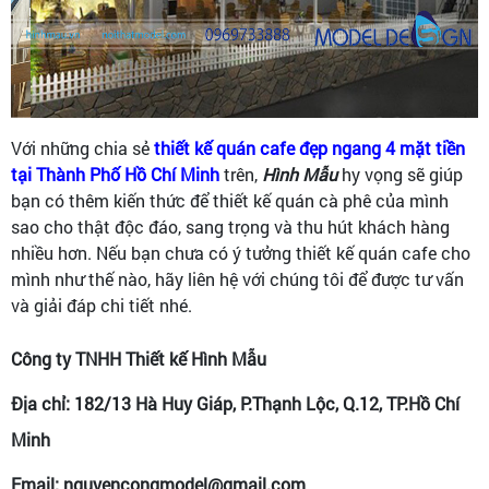
Với những chia sẻ
thiết kế quán cafe đẹp ngang 4 mặt tiền
tại Thành Phố Hồ Chí Minh
trên,
Hình Mẫu
hy vọng sẽ giúp
bạn có thêm kiến thức để thiết kế quán cà phê của mình
sao cho thật độc đáo, sang trọng và thu hút khách hàng
nhiều hơn. Nếu bạn chưa có ý tưởng thiết kế quán cafe cho
mình như thế nào, hãy liên hệ với chúng tôi để được tư vấn
và giải đáp chi tiết nhé.
Công ty TNHH Thiết kế Hình Mẫu
Địa chỉ: 182/13 Hà Huy Giáp, P.Thạnh Lộc, Q.12, TP.Hồ Chí
Minh
Email: nguyencongmodel@gmail.com