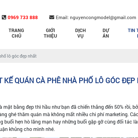
0969 733 888
Email: nguyencongmodel@gmail.com
TRANG
GIỚI
DỊCH
DỰ
TIN 
CHỦ
THIỆU
VỤ
ÁN
phố lô góc đẹp nhất
T KẾ QUÁN CÀ PHÊ NHÀ PHỐ LÔ GÓC ĐẸP
 là mặt bằng đẹp thì hầu như bạn đã chiến thắng đến 50% rồi, 
 hàng ghé thăm quán mà không mất nhiều chi phí marketing. Cá
những buổi hẹn hò lãng mạn hay những buổi gặp gỡ cùng đối tác
nhuận khủng cho mình nhé.