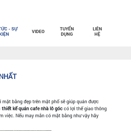
TỨC - SỰ
TUYỂN
LIÊN
VIDEO
KIỆN
DỤNG
HỆ
 NHẤT
bởi mặt bằng đẹp trên mặt phố sẽ giúp quán được
c
thiết kế quán cafe nhà lô góc
có lợi thế giao thông
 làm việc. Nếu may mắn có mặt bằng như vậy hãy