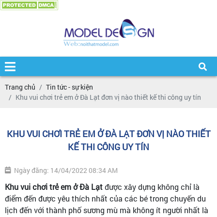
Trang chủ
Tin tức - sự kiện
Khu vui chơi trẻ em ở Đà Lạt đơn vị nào thiết kế thi công uy tín
KHU VUI CHƠI TRẺ EM Ở ĐÀ LẠT ĐƠN VỊ NÀO THIẾT
KẾ THI CÔNG UY TÍN
Ngày đăng: 14/04/2022 08:34 AM
Khu vui chơi trẻ em ở Đà Lạt
được xây dựng không chỉ là
điểm đến được yêu thích nhất của các bé trong chuyến du
lịch đến với thành phố sương mù mà không ít người nhất là