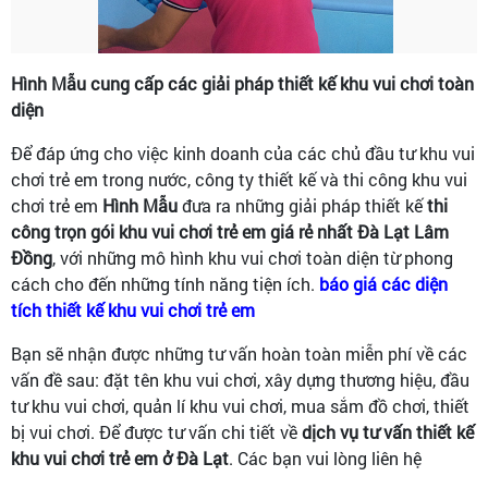
Hình Mẫu cung cấp các giải pháp thiết kế khu vui chơi toàn
diện
Để đáp ứng cho việc kinh doanh của các chủ đầu tư khu vui
chơi trẻ em trong nước, công ty thiết kế và thi công khu vui
chơi trẻ em
Hình Mẫu
đưa ra những giải pháp thiết kế
thi
công trọn gói khu vui chơi trẻ em giá rẻ nhất Đà Lạt Lâm
Đồng
, với những mô hình khu vui chơi toàn diện từ phong
cách cho đến những tính năng tiện ích.
báo giá các diện
tích thiết kế khu vui chơi trẻ em
Bạn sẽ nhận được những tư vấn hoàn toàn miễn phí về các
vấn đề sau: đặt tên khu vui chơi, xây dựng thương hiệu, đầu
tư khu vui chơi, quản lí khu vui chơi, mua sắm đồ chơi, thiết
bị vui chơi. Để được tư vấn chi tiết về
dịch vụ tư vấn thiết kế
khu vui chơi trẻ em ở Đà Lạt
. Các bạn vui lòng liên hệ