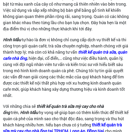
bật từ màu xanh của cây cỏ như mang cả thiên nhiên vào bên trong.
Việc sử dụng và sắp xếp những bộ bàn ghế bằng gỗ tinh kế khiến
không gian quan thêm phần rộng rãi, sang trọng. Quán có các không
gian khác nhau theo từng lầu cho bạn lựa chọn. Đây hứa hẹn là một
địa điểm thú vị cho những thực khách khi tới đây.
Hình Mẫu
tự hào là đơn vị không chỉ cung cấp dịch vụ thiết kế và thi
công trọn gói quán café, trà sữa chuyên nghiệp, nhanh chóng với giá
thành hợp lý; mà còn có khả năng tư vấn
thiết kế quán trà sữa, quán
cafe nhà ống
,
hiện đại, cổ điển,… cũng như việc điều hành, quản lý,
cùng với đội ngũ nhân viên tư vấn và kiến trúc sư với hiểu biết sâu
trong mô hình kinh doanh quán cà phê. Chúng tôi tự tin giải quyết
các vấn đề nan giải cùng các thắc mắc của quý khách hàng để tìm
được các thiết kế nội thất phù hợp với xu hướng kinh doanh quán
cafe mới, giúp khách hàng xây dựng thương hiệu và kinh doanh tốt
nhất.
Với những chia sẻ
thiết kế quán trà sữa mỳ cay cho nhà
ống
trên,
Hình Mẫu
hy vọng sẽ giúp bạn có thêm kiến thức để thiết kế
quán cà phê của mình sao cho thật độc đáo, sang trọng và thu hút
khách hàng nhiều hơn. Nếu bạn chưa có ý tưởng
thiết kế quán trà
sữa mỳ cay cho nhà ống tại TPHCM, Long An, Đồng Nai
cho mình