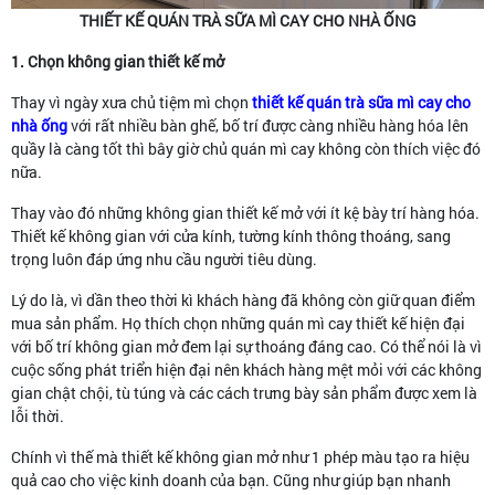
THIẾT KẾ QUÁN TRÀ SỮA MÌ CAY CHO NHÀ ỐNG
1. Chọn k
hông gian thiết kế mở
Thay vì ngày xưa chủ tiệm mì chọn
thiết kế quán trà sữa mì cay cho
nhà ống
với rất nhiều bàn ghế, bố trí được càng nhiều hàng hóa lên
quầy là càng tốt thì bây giờ chủ quán mì cay không còn thích việc đó
nữa.
Thay vào đó những không gian thiết kế mở với ít kệ bày trí hàng hóa.
Thiết kế không gian với cửa kính, tường kính thông thoáng, sang
trọng luôn đáp ứng nhu cầu người tiêu dùng.
Lý do là, vì dần theo thời kì khách hàng đã không còn giữ quan điểm
mua sản phẩm. Họ thích chọn những quán mì cay thiết kế hiện đại
với bố trí không gian mở đem lại sự thoáng đáng cao. Có thể nói là vì
cuộc sống phát triển hiện đại nên khách hàng mệt mỏi với các không
gian chật chội, tù túng và các cách trưng bày sản phẩm được xem là
lỗi thời.
Chính vì thế mà thiết kế không gian mở như 1 phép màu tạo ra hiệu
quả cao cho việc kinh doanh của bạn. Cũng như giúp bạn nhanh