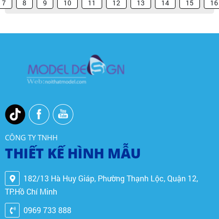
7
8
9
10
11
12
13
14
15
16
CÔNG TY TNHH
THIẾT KẾ HÌNH MẪU
182/13 Hà Huy Giáp, Phường Thạnh Lộc, Quận 12,
TP.Hồ Chí Minh
0969 733 888