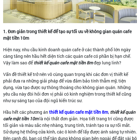
1. Đơn giản trong thiết kế để tạo sự tối ưu về không gian quán cafe
mặt tiền 10m
Hiện nay, nhu cầu kinh doanh quán cafe ở các thành phố lớn ngày
càng tăng nên hầu hết diện tích các quán cafe có phần bị hạn chế.
Vậy làm sao để
thiết kế quán cafe mặt tiền 8m
đẹp lung linh?
Vấn đề thiết kế trở nên vô cùng quan trọng khi các đơn vị thiết kế
phải đưa ra những giải pháp để vừa đảm bảo tính thẫm mỹ, tiện
dụng, vừa tạo được sự thông thoáng cho không gian quán. Những
yêu cầu này đòi hỏi đơn vị phải có kinh nghiệm trong thiết kế cũng
như sự sáng tạo của đội ngũ kiến trúc sư.
Hầu hết các phương án
thiết kế quán cafe mặt tiền 8m
,
thiết kế quán
cafe mặt tiền 10m
là nội thất đơn giản. Họa tiết trang trí cũng được
tối giản và màu sắc nhẹ nhàng, trung tính, tránh tạo ra sự rối mắt.
Sử dụng hệ thống cửa kính, các ô kính để lấy được ánh sáng tự nhiên.
Bên cạnh đó, bạn có thể tận dụng không gian bên ngoài để đặt vài bộ