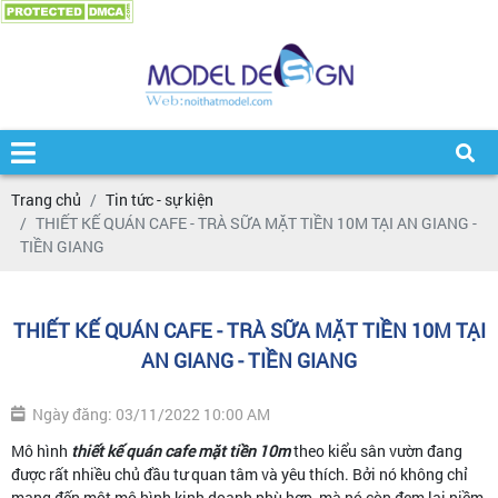
Trang chủ
Tin tức - sự kiện
THIẾT KẾ QUÁN CAFE - TRÀ SỮA MẶT TIỀN 10M TẠI AN GIANG -
TIỀN GIANG
THIẾT KẾ QUÁN CAFE - TRÀ SỮA MẶT TIỀN 10M TẠI
AN GIANG - TIỀN GIANG
Ngày đăng: 03/11/2022 10:00 AM
Mô hình
thiết kế quán cafe mặt tiền 10m
theo kiểu sân vườn đang
được rất nhiều chủ đầu tư quan tâm và yêu thích. Bởi nó không chỉ
mang đến một mô hình kinh doanh phù hợp, mà nó còn đem lại niềm