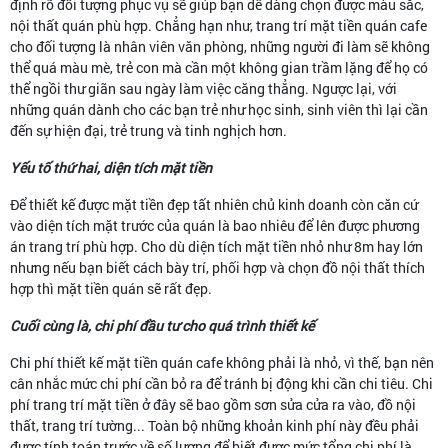
định rõ đối tượng phục vụ sẽ giúp bạn dễ dàng chọn được màu sắc,
nội thất quán phù hợp. Chẳng hạn như, trang trí mặt tiền quán cafe
cho đối tượng là nhân viên văn phòng, những người đi làm sẽ không
thể quá màu mè, trẻ con mà cần một không gian trầm lặng để họ có
thể ngồi thư giãn sau ngày làm việc căng thẳng. Ngược lại, với
những quán dành cho các bạn trẻ như học sinh, sinh viên thì lại cần
đến sự hiện đại, trẻ trung và tinh nghịch hơn.
Yếu tố thứ hai, diện tích mặt tiền
Để thiết kế được mặt tiền đẹp tất nhiên chủ kinh doanh còn căn cứ
vào diện tích mặt trước của quán là bao nhiêu để lên được phương
án trang trí phù hợp. Cho dù diện tích mặt tiền nhỏ như 8m hay lớn
nhưng nếu bạn biết cách bày trí, phối hợp và chọn đồ nội thất thích
hợp thì mặt tiền quán sẽ rất đẹp.
Cuối cùng là, chi phí đầu tư cho quá trình thiết kế
Chi phí thiết kế mặt tiền quán cafe không phải là nhỏ, vì thế, bạn nên
cân nhắc mức chi phí cần bỏ ra để tránh bị động khi cần chi tiêu. Chi
phí trang trí mặt tiền ở đây sẽ bao gồm sơn sửa cửa ra vào, đồ nội
thất, trang trí tường... Toàn bộ những khoản kinh phí này đều phải
được tính toán trước về số lượng để biết được mức tổng chi phí là