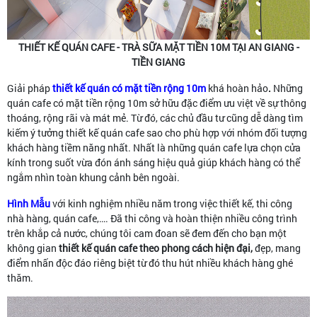
THIẾT KẾ QUÁN CAFE - TRÀ SỮA MẶT TIỀN 10M TẠI AN GIANG -
TIỀN GIANG
Giải pháp
thiết kế quán có mặt tiền rộng 10m
khá hoàn hảo
.
Những
quán cafe có mặt tiền rộng 10m sở hữu đặc điểm ưu việt về sự thông
thoáng, rộng rãi và mát mẻ. Từ đó, các chủ đầu tư cũng dễ dàng tìm
kiếm ý tưởng thiết kế quán cafe sao cho phù hợp với nhóm đối tượng
khách hàng tiềm năng nhất. Nhất là những quán cafe lựa chọn cửa
kính trong suốt vừa đón ánh sáng hiệu quả giúp khách hàng có thể
ngắm nhìn toàn khung cảnh bên ngoài.
Hình Mẫu
với kinh nghiệm nhiều năm trong việc thiết kế, thi công
nhà hàng, quán cafe,…. Đã thi công và hoàn thiện nhiều công trình
trên khắp cả nước, chúng tôi cam đoan sẽ đem đến cho bạn một
không gian
thiết kế quán cafe theo phong cách hiện đại,
đẹp, mang
điểm nhấn độc đáo riêng biệt từ đó thu hút nhiều khách hàng ghé
thăm.