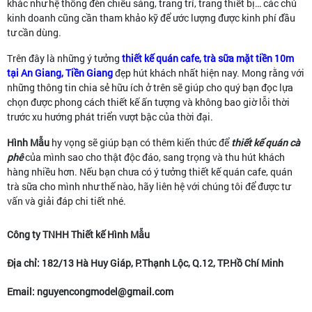
khác như hệ thống đèn chiếu sáng, trang trí, trang thiết bị… các chủ
kinh doanh cũng cần tham khảo kỹ để ước lượng được kinh phí đầu
tư cần dùng.
Trên đây là những ý tưởng
thiết kế quán cafe, trà sữa mặt tiền 10m
tại An Giang, Tiền Giang
đẹp hút khách nhất hiện nay. Mong rằng với
những thông tin chia sẻ hữu ích ở trên sẽ giúp cho quý bạn đọc lựa
chọn được phong cách thiết kế ấn tượng và không bao giờ lỗi thời
trước xu hướng phát triển vượt bậc của thời đại.
Hình Mẫu
hy vọng sẽ giúp bạn có thêm kiến thức để
thiết kế quán cà
phê
của mình sao cho thật độc đáo, sang trọng và thu hút khách
hàng nhiều hơn. Nếu bạn chưa có ý tưởng thiết kế quán cafe, quán
trà sữa cho mình như thế nào, hãy liên hệ với chúng tôi để được tư
vấn và giải đáp chi tiết nhé.
Công ty TNHH Thiết kế Hình Mẫu
Địa chỉ: 182/13 Hà Huy Giáp, P.Thạnh Lộc, Q.12, TP.Hồ Chí Minh
Email: nguyencongmodel@gmail.com