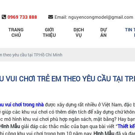
0969 733 888
Email: nguyencongmodel@gmail.com
TRANG
GIỚI
DỊCH
DỰ
TIN 
CHỦ
THIỆU
VỤ
ÁN
em theo yêu cầu tại TP.Hồ Chí Minh
U VUI CHƠI TRẺ EM THEO YÊU CẦU TẠI TP
hu vui chơi trong nhà
được xây dựng rất nhiều ở Việt Nam, đặc 
sẽ giúp các khu vui chơi có thêm diện tích để xây dựng chứ khô
 các mô hình khu vui chơi phù hợp ngân sách, mặt bằng? Hay 
Hình Mẫu
giải đáp các thắc mắc của bạn qua bài viết “
Thiết kế
 thi công khu vui chơi trong hơn 10 năm nay,
Hình Mẫu
đã và đan