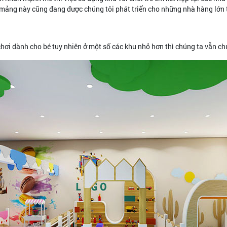
mảng này cũng đang được chúng tôi phát triển cho những nhà hàng lớn t
 chơi dành cho bé tuy nhiên ở một số các khu nhỏ hơn thì chúng ta vẫn c