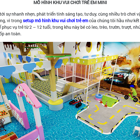
MÔ HÌNH KHU VUI CHƠI TRẺ EM MINI
i sự nhanh nhẹn, phát triển tính sáng tạo, tư duy, cùng nhiều trò chơi v
ng, vì trong
setup mô hình khu vui chơi trẻ em
của chúng tôi hầu như kết 
 phục vụ trẻ từ 2 – 12 tuổi, trong khu này bé có leo, trèo, trườn, trượt, 
xốp an toàn.