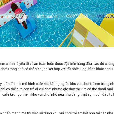
rẻ em chính là yếu tố về an toàn luôn được đặt trên hàng đầu, sau đó chún
 chơi trong nhà có thể sử dụng kết hợp với rất nhiều loại hình khác nhau
 luôn đi theo mô hình cafe kid, kết hợp giữa khu vui chơi trẻ em trong n
 chỉ có thể đưa con trẻ đi vui chơi nhưng giờ đây thì vừa có thể thoải m
án cafe kết hợp thêm khu vui chơi nhỏ nếu như đang thật sự muốn đầu tư 
 nhấn mạnh mẽ thì việc sử dụng khu vui chơi trẻ em kết hợp tại các n