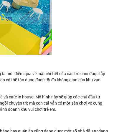
g ta mới điểm qua về mặt chi tiết của các trò chơi được lắp
, do có thể tận dụng được tối đa không gian của khu vực.
hà và cafe in house. Mô hình này sẽ giúp các chủ đầu tư
ái ngồi chuyện trò mà con cái vẫn có một sân chơi vô cùng
kinh doanh khu vui chơi trẻ em.
hà hàng hay quán ăn cũng đang được một số nhà đầu tư đang