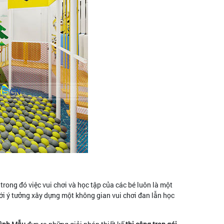
rong đó việc vui chơi và học tập của các bé luôn là một
ới ý tưởng xây dựng một không gian vui chơi đan lẫn học