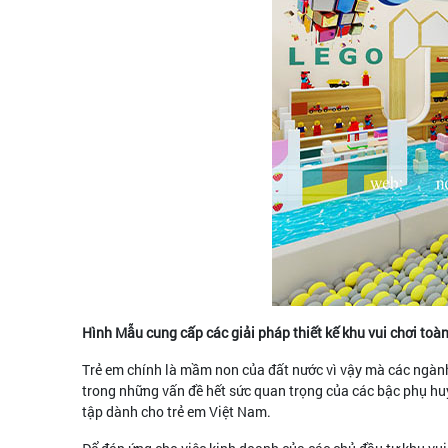
Hình Mẫu cung cấp các giải pháp thiết kế khu vui chơi toàn
Trẻ em chính là mầm non của đất nước vì vậy mà các ngành n
trong những vấn đề hết sức quan trọng của các bậc phụ huy
tập dành cho trẻ em Việt Nam.