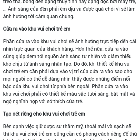
treo thả, bóng đèn dạng thủy tinh hay dạng dọc bởi mây tre,
… Ánh sáng của đèn phải êm dịu và được quá chói vì sẽ làm
ảnh hưởng tới cảm quan chung.
Cửa ra vào khu vui chơi trẻ em
Phần cửa ra vào khu vui chơi sẽ ảnh hưởng trực tiếp đến cái
nhìn trực quan của khách hàng. Hơn thế nữa, cửa ra vào
cũng giúp đem tới nguồn ánh sáng tư nhiên và giảm thiểu
khó chịu từ ánh sáng nhân tạo. Do đó, khi thiết kế khu vui
chơi trẻ em cần phải dựa vào vị trí của cửa ra vào sao cho
mọi người có thể dễ dàng nhìn thấy được những điểm nổi
bậc của khu vui chơi từ phía bên ngoài. Phần cửa ra vào
khu vui chơi phải có thiết kế màu sắc tươi sáng, bắt mắt và
ngộ nghĩnh hợp với sở thích của trẻ.
Tạo nét riêng cho khu vui chơi trẻ em
Bên cạnh việc giữ được sự thẩm mỹ, thoải mái và sạch sẽ
thì khu vui chơi trẻ em cũng cần có phong cách riêng để thú