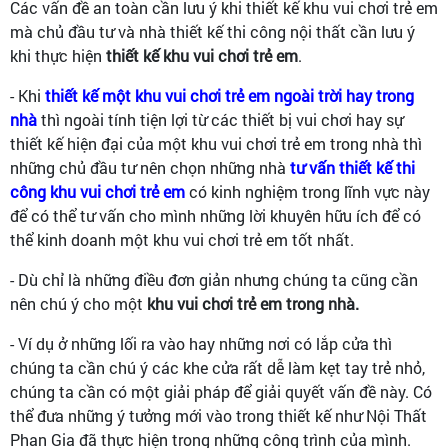
Các vấn đề an toàn cần lưu ý khi thiết kế khu vui chơi trẻ em
mà chủ đầu tư và nhà thiết kế thi công nội thất cần lưu ý
khi thực hiện
thiết kế khu vui chơi trẻ em
.
- Khi
thiết kế một khu vui chơi trẻ em ngoài trời hay trong
nhà
thì ngoài tính tiện lợi từ các thiết bị vui chơi hay sự
thiết kế hiện đại của một khu vui chơi trẻ em trong nhà thì
những chủ đầu tư nên chọn những nhà
tư vấn thiết kế thi
công khu vui chơi trẻ em
có kinh nghiệm trong lĩnh vực này
để có thể tư vấn cho mình những lời khuyên hữu ích để có
thể kinh doanh một khu vui chơi trẻ em tốt nhất.
- Dù chỉ là những điều đơn giản nhưng chúng ta cũng cần
nên chú ý cho một
khu vui chơi trẻ em trong nhà.
- Ví dụ ở những lối ra vào hay những nơi có lắp cửa thì
chúng ta cần chú ý các khe cửa rất dễ làm kẹt tay trẻ nhỏ,
chúng ta cần có một giải pháp để giải quyết vấn đề này. Có
thể đưa những ý tưởng mới vào trong thiết kế như Nội Thất
Phan Gia đã thực hiện trong những công trình của mình.