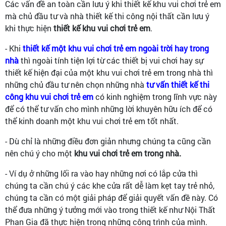
Các vấn đề an toàn cần lưu ý khi thiết kế khu vui chơi trẻ em
mà chủ đầu tư và nhà thiết kế thi công nội thất cần lưu ý
khi thực hiện
thiết kế khu vui chơi trẻ em
.
- Khi
thiết kế một khu vui chơi trẻ em ngoài trời hay trong
nhà
thì ngoài tính tiện lợi từ các thiết bị vui chơi hay sự
thiết kế hiện đại của một khu vui chơi trẻ em trong nhà thì
những chủ đầu tư nên chọn những nhà
tư vấn thiết kế thi
công khu vui chơi trẻ em
có kinh nghiệm trong lĩnh vực này
để có thể tư vấn cho mình những lời khuyên hữu ích để có
thể kinh doanh một khu vui chơi trẻ em tốt nhất.
- Dù chỉ là những điều đơn giản nhưng chúng ta cũng cần
nên chú ý cho một
khu vui chơi trẻ em trong nhà.
- Ví dụ ở những lối ra vào hay những nơi có lắp cửa thì
chúng ta cần chú ý các khe cửa rất dễ làm kẹt tay trẻ nhỏ,
chúng ta cần có một giải pháp để giải quyết vấn đề này. Có
thể đưa những ý tưởng mới vào trong thiết kế như Nội Thất
Phan Gia đã thực hiện trong những công trình của mình.