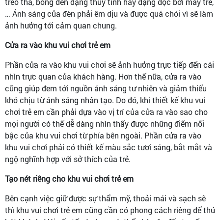
treo thả, bóng đèn dạng thủy tinh hay dạng dọc bởi mây tre,
… Ánh sáng của đèn phải êm dịu và được quá chói vì sẽ làm
ảnh hưởng tới cảm quan chung.
Cửa ra vào khu vui chơi trẻ em
Phần cửa ra vào khu vui chơi sẽ ảnh hưởng trực tiếp đến cái
nhìn trực quan của khách hàng. Hơn thế nữa, cửa ra vào
cũng giúp đem tới nguồn ánh sáng tư nhiên và giảm thiểu
khó chịu từ ánh sáng nhân tạo. Do đó, khi thiết kế khu vui
chơi trẻ em cần phải dựa vào vị trí của cửa ra vào sao cho
mọi người có thể dễ dàng nhìn thấy được những điểm nổi
bậc của khu vui chơi từ phía bên ngoài. Phần cửa ra vào
khu vui chơi phải có thiết kế màu sắc tươi sáng, bắt mắt và
ngộ nghĩnh hợp với sở thích của trẻ.
Tạo nét riêng cho khu vui chơi trẻ em
Bên cạnh việc giữ được sự thẩm mỹ, thoải mái và sạch sẽ
thì khu vui chơi trẻ em cũng cần có phong cách riêng để thú