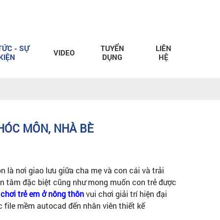
TỨC - SỰ
TUYỂN
LIÊN
VIDEO
KIỆN
DỤNG
HỆ
 HÓC MÔN, NHÀ BÈ
òn là nơi giao lưu giữa cha mẹ và con cái và trải
uan tâm đặc biệt cũng như mong muốn con trẻ được
 chơi trẻ em ở nông thôn
vui chơi giải trí hiện đại
c file mềm autocad đến nhân viên thiết kế