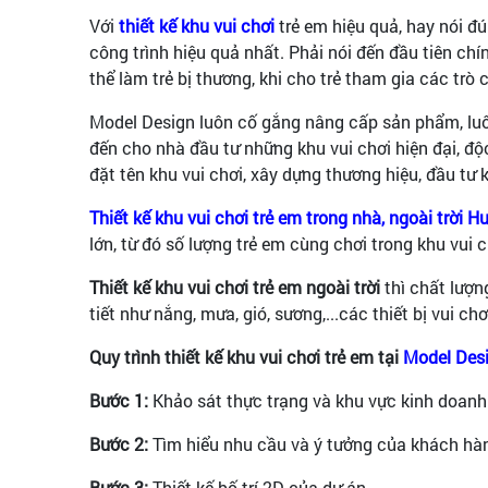
Với
thiết kế khu vui chơi
trẻ em hiệu quả, hay nói đ
công trình hiệu quả nhất. Phải nói đến đầu tiên ch
thể làm trẻ bị thương, khi cho trẻ tham gia các trò
Model Design luôn cố gắng nâng cấp sản phẩm, luôn
đến cho nhà đầu tư những khu vui chơi hiện đại, đ
đặt tên khu vui chơi, xây dựng thương hiệu, đầu tư k
Thiết kế khu vui chơi trẻ em trong nhà, ngoài trời 
lớn, từ đó số lượng trẻ em cùng chơi trong khu vui ch
Thiết kế khu vui chơi trẻ em ngoài trời
thì chất lượn
tiết như nắng, mưa, gió, sương,...các thiết bị vui c
Quy trình thiết kế khu vui chơi trẻ em tại
Model Des
Bước 1:
Khảo sát thực trạng và khu vực kinh doanh
Bước 2:
Tìm hiểu nhu cầu và ý tưởng của khách hà
Bước 3:
Thiết kế bố trí 2D của dự án