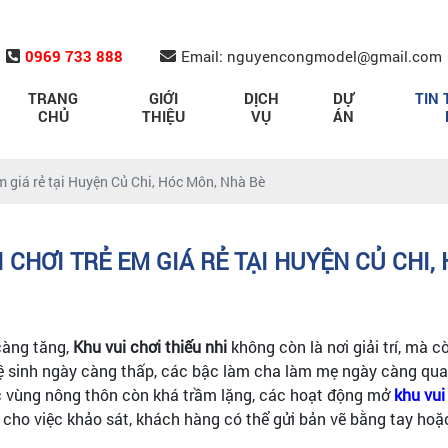
0969 733 888
Email: nguyencongmodel@gmail.com
TRANG
GIỚI
DỊCH
DỰ
TIN 
CHỦ
THIỆU
VỤ
ÁN
em giá rẻ tại Huyện Củ Chi, Hóc Môn, Nhà Bè
I CHƠI TRẺ EM GIÁ RẺ TẠI HUYỆN CỦ CHI,
càng tăng,
Khu vui chơi thiếu nhi
không còn là nơi giải trí, mà c
 lệ sinh ngày càng thấp, các bậc làm cha làm mẹ ngày càng q
các vùng nông thôn còn khá trầm lặng, các hoạt động mở
khu vui
 cho việc khảo sát, khách hàng có thể gửi bản vẽ bằng tay hoặ