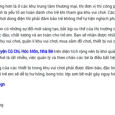
úng hơn là ở các khu trung tâm thương mại, thì đơn vị thi công
ính là yếu tố an toàn dành cho trẻ khi tham gia khu vui chơi. C
 chơi dùng điện thì phải đảm bảo trẻ không thể tự tiện nghịch 
 có những sự đổi mới sáng tạo, bắt kịp xu thế của thị trường 
ộc đáo, chất lượng và an toàn cho trẻ em. Bạn sẽ nhận được nhữ
hu vui chơi, quản lí khu vui chơi, mua sắm đồ chơi, thiết bị vui 
Huyện Củ Chi, Hóc Môn, Nhà Bè
trên diện tích rộng nên bị khó quả
ơi là rất nhiều, việc quản lý và theo chân các bé là điều bất tiệ
g của các thiết bị trong khu vui chơi phải được đảm bảo, đặc biệ
hơi trẻ em sẽ dễ bị hư hỏng, bong tróc lớp sơn bề mặt gây nguy h
ign
ng