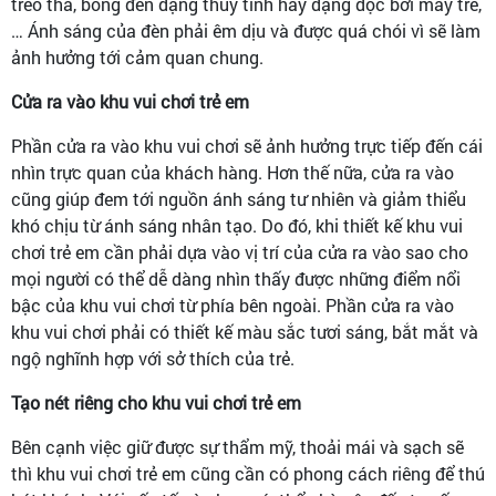
treo thả, bóng đèn dạng thủy tinh hay dạng dọc bởi mây tre,
… Ánh sáng của đèn phải êm dịu và được quá chói vì sẽ làm
ảnh hưởng tới cảm quan chung.
Cửa ra vào khu vui chơi trẻ em
Phần cửa ra vào khu vui chơi sẽ ảnh hưởng trực tiếp đến cái
nhìn trực quan của khách hàng. Hơn thế nữa, cửa ra vào
cũng giúp đem tới nguồn ánh sáng tư nhiên và giảm thiểu
khó chịu từ ánh sáng nhân tạo. Do đó, khi thiết kế khu vui
chơi trẻ em cần phải dựa vào vị trí của cửa ra vào sao cho
mọi người có thể dễ dàng nhìn thấy được những điểm nổi
bậc của khu vui chơi từ phía bên ngoài. Phần cửa ra vào
khu vui chơi phải có thiết kế màu sắc tươi sáng, bắt mắt và
ngộ nghĩnh hợp với sở thích của trẻ.
Tạo nét riêng cho khu vui chơi trẻ em
Bên cạnh việc giữ được sự thẩm mỹ, thoải mái và sạch sẽ
thì khu vui chơi trẻ em cũng cần có phong cách riêng để thú