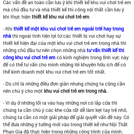
Các vấn đề an toàn cần lưu ý khi thiết kế khu vui chơi trẻ em
mà chủ đầu tư và nhà thiết kế thi công nội thất cần lưu ý
khi thực hiện
thiết kế khu vui chơi trẻ em
.
- Khi
thiết kế một khu vui chơi trẻ em ngoài trời hay trong
nhà
thì ngoài tính tiện lợi từ các thiết bị vui chơi hay sự
thiết kế hiện đại của một khu vui chơi trẻ em trong nhà thì
những chủ đầu tư nên chọn những nhà
tư vấn thiết kế thi
công khu vui chơi trẻ em
có kinh nghiệm trong lĩnh vực này
để có thể tư vấn cho mình những lời khuyên hữu ích để có
thể kinh doanh một khu vui chơi trẻ em tốt nhất.
- Dù chỉ là những điều đơn giản nhưng chúng ta cũng cần
nên chú ý cho một
khu vui chơi trẻ em trong nhà.
- Ví dụ ở những lối ra vào hay những nơi có lắp cửa thì
chúng ta cần chú ý các khe cửa rất dễ làm kẹt tay trẻ nhỏ,
chúng ta cần có một giải pháp để giải quyết vấn đề này. Có
thể đưa những ý tưởng mới vào trong thiết kế như Nội Thất
Phan Gia đã thực hiện trong những công trình của mình.