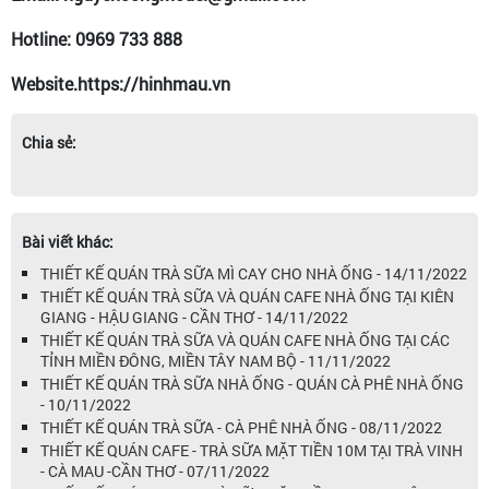
Hotline: 0969 733 888
Website.https://hinhmau.vn
Chia sẻ:
Bài viết khác:
THIẾT KẾ QUÁN TRÀ SỮA MÌ CAY CHO NHÀ ỐNG - 14/11/2022
THIẾT KẾ QUÁN TRÀ SỮA VÀ QUÁN CAFE NHÀ ỐNG TẠI KIÊN
GIANG - HẬU GIANG - CẦN THƠ - 14/11/2022
THIẾT KẾ QUÁN TRÀ SỮA VÀ QUÁN CAFE NHÀ ỐNG TẠI CÁC
TỈNH MIỀN ĐÔNG, MIỀN TÂY NAM BỘ - 11/11/2022
THIẾT KẾ QUÁN TRÀ SỮA NHÀ ỐNG - QUÁN CÀ PHÊ NHÀ ỐNG
- 10/11/2022
THIẾT KẾ QUÁN TRÀ SỮA - CÀ PHÊ NHÀ ỐNG - 08/11/2022
THIẾT KẾ QUÁN CAFE - TRÀ SỮA MẶT TIỀN 10M TẠI TRÀ VINH
- CÀ MAU -CẦN THƠ - 07/11/2022