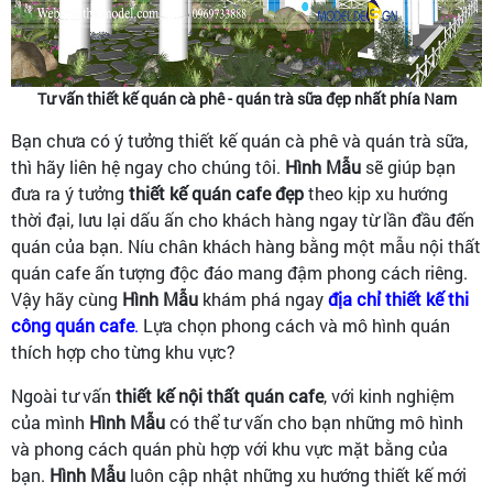
Tư vấn thiết kế quán cà phê - quán trà sữa đẹp nhất phía Nam
Bạn chưa có ý tưởng thiết kế quán cà phê và quán trà sữa,
thì hãy liên hệ ngay cho chúng tôi.
Hình Mẫu
sẽ giúp bạn
đưa ra ý tưởng
thiết kế quán cafe đẹp
theo kịp xu hướng
thời đại, lưu lại dấu ấn cho khách hàng ngay từ lần đầu đến
quán của bạn. Níu chân khách hàng bằng một mẫu nội thất
quán cafe ấn tượng độc đáo mang đậm phong cách riêng.
Vậy hãy cùng
Hình Mẫu
khám phá ngay
địa chỉ thiết kế thi
công quán cafe
.
Lựa chọn phong cách và mô hình quán
thích hợp cho từng khu vực?
Ngoài tư vấn
thiết kế nội thất quán cafe
, với kinh nghiệm
của mình
Hình Mẫu
có thể tư vấn cho bạn những mô hình
và phong cách quán phù hợp với khu vực mặt bằng của
bạn.
Hình Mẫu
luôn cập nhật những xu hướng thiết kế mới