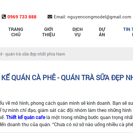
0969 733 888
Email: nguyencongmodel@gmail.com
TRANG
GIỚI
DỊCH
DỰ
TIN 
CHỦ
THIỆU
VỤ
ÁN
hê - quán trà sữa đẹp nhất phía Nam
 KẾ QUÁN CÀ PHÊ - QUÁN TRÀ SỮA ĐẸP 
iểu về mô hình, phong cách quán mình sẽ kinh doanh. Bạn sẽ 
thể tự mình chỉ đạo, giám sát các đội nhóm làm theo những hìn
kế.
Thiết kế quán cafe
là một trong những bước quan trọng nhất
g đến doanh thu của quán. “Chưa có xứ sở nào uống nhiều cà ph