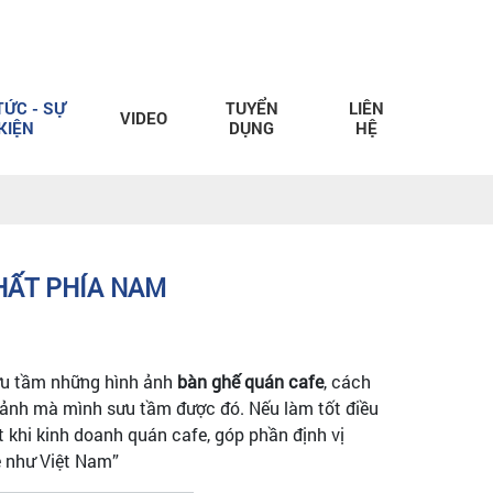
TỨC - SỰ
TUYỂN
LIÊN
VIDEO
KIỆN
DỤNG
HỆ
NHẤT PHÍA NAM
sưu tầm những hình ảnh
bàn ghế quán cafe
, cách
h ảnh mà mình sưu tầm được đó. Nếu làm tốt điều
 khi kinh doanh quán cafe, góp phần định vị
ê như Việt Nam”