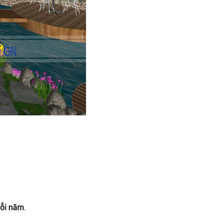
mỗi năm
.