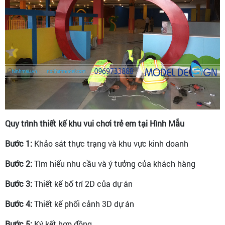
Quy trình thiết kế khu vui chơi trẻ em tại Hình Mẫu
Bước 1:
Khảo sát thực trạng và khu vực kinh doanh
Bước 2:
Tìm hiểu nhu cầu và ý tưởng của khách hàng
Bước 3:
Thiết kế bố trí 2D của dự án
Bước 4:
Thiết kế phối cảnh 3D dự án
Bước 5:
Ký kết hợp đồng