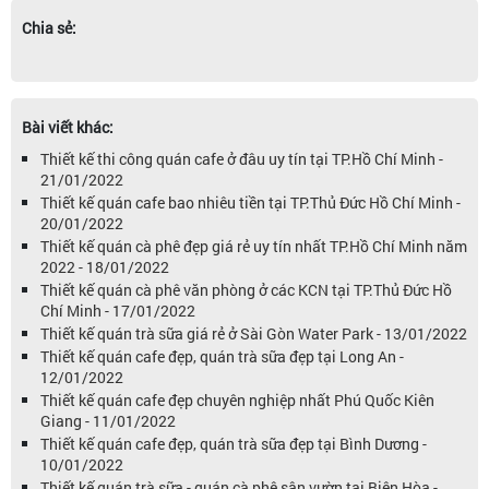
Chia sẻ:
Bài viết khác:
Thiết kế thi công quán cafe ở đâu uy tín tại TP.Hồ Chí Minh -
21/01/2022
Thiết kế quán cafe bao nhiêu tiền tại TP.Thủ Đức Hồ Chí Minh -
20/01/2022
Thiết kế quán cà phê đẹp giá rẻ uy tín nhất TP.Hồ Chí Minh năm
2022 - 18/01/2022
Thiết kế quán cà phê văn phòng ở các KCN tại TP.Thủ Đức Hồ
Chí Minh - 17/01/2022
Thiết kế quán trà sữa giá rẻ ở Sài Gòn Water Park - 13/01/2022
Thiết kế quán cafe đẹp, quán trà sữa đẹp tại Long An -
12/01/2022
Thiết kế quán cafe đẹp chuyên nghiệp nhất Phú Quốc Kiên
Giang - 11/01/2022
Thiết kế quán cafe đẹp, quán trà sữa đẹp tại Bình Dương -
10/01/2022
Thiết kế quán trà sữa - quán cà phê sân vườn tại Biên Hòa -