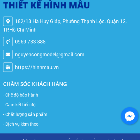
THIẾT KẾ HÌNH MẪU
182/13 Hà Huy Giáp, Phường Thạnh Lộc, Quận 12,
TP.Hồ Chí Minh
0969 733 888
nguyencongmodel@gmail.com
https://hinhmau.vn
CHĂM SÓC KHÁCH HÀNG
- Chế độ bảo hành
- Cam kết tiến độ
- Chất lượng sản phẩm
- Dịch vụ kèm theo