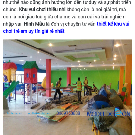
như thế nào cũng ảnh hưởng lớn đến tư duy và sự phát triển
chúng.
Khu vui chơi thiếu nhi
không còn là nơi giải trí, mà
còn là nơi giao lưu giữa cha mẹ và con cái và trải nghiệm
nhập vai.
Hình Mẫu
là đơn vị chuyên tư vấn
thiết kế khu vui
chơi trẻ em uy tín giá rẻ nhất