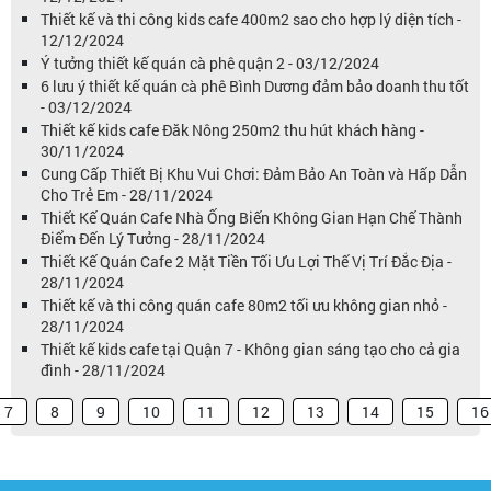
Thiết kế và thi công kids cafe 400m2 sao cho hợp lý diện tích -
12/12/2024
Ý tưởng thiết kế quán cà phê quận 2 - 03/12/2024
6 lưu ý thiết kế quán cà phê Bình Dương đảm bảo doanh thu tốt
- 03/12/2024
Thiết kế kids cafe Đăk Nông 250m2 thu hút khách hàng -
30/11/2024
Cung Cấp Thiết Bị Khu Vui Chơi: Đảm Bảo An Toàn và Hấp Dẫn
Cho Trẻ Em - 28/11/2024
Thiết Kế Quán Cafe Nhà Ống Biến Không Gian Hạn Chế Thành
Điểm Đến Lý Tưởng - 28/11/2024
Thiết Kế Quán Cafe 2 Mặt Tiền Tối Ưu Lợi Thế Vị Trí Đắc Địa -
28/11/2024
Thiết kế và thi công quán cafe 80m2 tối ưu không gian nhỏ -
28/11/2024
Thiết kế kids cafe tại Quận 7 - Không gian sáng tạo cho cả gia
đình - 28/11/2024
7
8
9
10
11
12
13
14
15
16