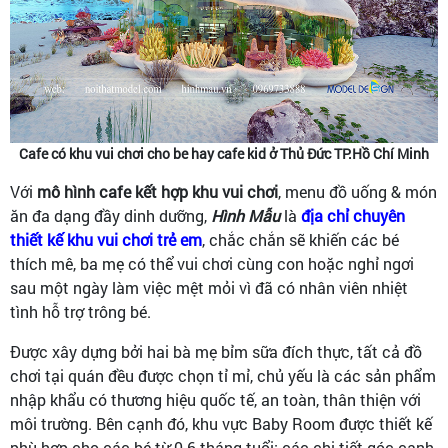
Cafe có khu vui chơi cho be hay cafe kid ở Thủ Đức TP.Hồ Chí Minh
Với
mô hình cafe kết hợp khu vui chơi
, menu đồ uống & món
ăn đa dạng đầy dinh dưỡng,
Hình Mẫu
là
địa chỉ chuyên
thiết kế khu vui chơi trẻ em
, chắc chắn sẽ khiến các bé
thích mê, ba mẹ có thể vui chơi cùng con hoặc nghỉ ngơi
sau một ngày làm việc mệt mỏi vì đã có nhân viên nhiệt
tình hỗ trợ trông bé.
Được xây dựng bởi hai bà mẹ bỉm sữa đích thực, tất cả đồ
chơi tại quán đều được chọn tỉ mỉ, chủ yếu là các sản phẩm
nhập khẩu có thương hiệu quốc tế, an toàn, thân thiện với
môi trường. Bên cạnh đó, khu vực Baby Room được thiết kế
phù hợp cho các bé từ 0-6 tháng tuổi; các chi tiết góc cạnh,