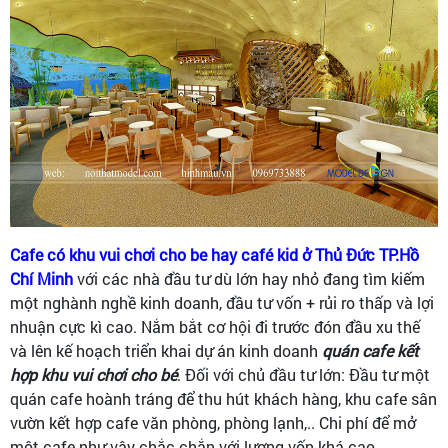
Cafe có khu vui chơi cho be hay café kid ở Thủ Đức TP.Hồ
Chí Minh
với các nhà đầu tư dù lớn hay nhỏ đang tìm kiếm
một nghành nghề kinh doanh, đầu tư vốn + rủi ro thấp và lợi
nhuận cực kì cao. Nắm bắt cơ hội đi trước đón đầu xu thế
và lên kế hoạch triển khai dự án kinh doanh
quán cafe kết
hợp khu vui chơi cho bé
. Đối với chủ đầu tư lớn: Đầu tư một
quán cafe hoành tráng để thu hút khách hàng, khu cafe sân
vườn kết hợp cafe văn phòng, phòng lạnh,.. Chi phí để mở
một cafe như vậy chắc chắn với lượng vốn khá cao.