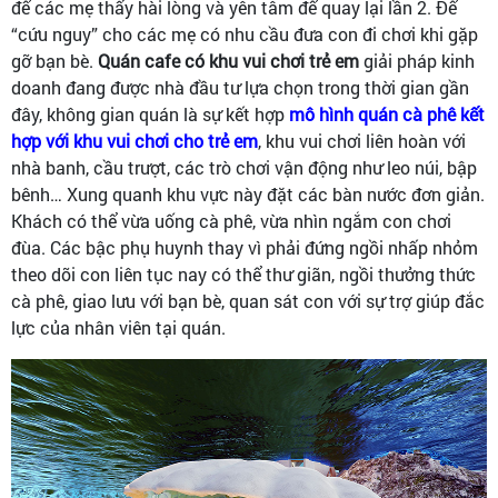
để các mẹ thấy hài lòng và yên tâm để quay lại lần 2. Để
“cứu nguy” cho các mẹ có nhu cầu đưa con đi chơi khi gặp
gỡ bạn bè.
Quán cafe có khu vui chơi trẻ em
giải pháp kinh
doanh đang được nhà đầu tư lựa chọn trong thời gian gần
đây, không gian quán là sự kết hợp
mô hình quán cà phê kết
hợp với khu vui chơi cho trẻ em
, khu vui chơi liên hoàn với
nhà banh, cầu trượt, các trò chơi vận động như leo núi, bập
bênh… Xung quanh khu vực này đặt các bàn nước đơn giản.
Khách có thể vừa uống cà phê, vừa nhìn ngắm con chơi
đùa. Các bậc phụ huynh thay vì phải đứng ngồi nhấp nhỏm
theo dõi con liên tục nay có thể thư giãn, ngồi thưởng thức
cà phê, giao lưu với bạn bè, quan sát con với sự trợ giúp đắc
lực của nhân viên tại quán.