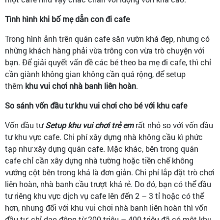
Tình hình khi bố mẹ dẫn con đi cafe
Trong hình ảnh trên quán cafe sân vườn khá đẹp, nhưng có
những khách hàng phải vừa trông con vừa trò chuyện với
bạn. Để giải quyết vấn đề các bé theo ba mẹ đi cafe, thì chỉ
cần giành không gian không cần quá rộng, để setup
thêm
khu vui chơi nhà banh liên hoàn
.
So sánh vốn đầu tư khu vui chơi cho bé với khu cafe
Vốn đầu tư
Setup khu vui chơi trẻ em
rất nhỏ so với vốn đầu
tư khu vực cafe. Chi phí xây dựng nhà không cầu kì phức
tạp như xây dựng quán cafe. Mặc khác, bên trong quán
cafe chỉ cần xây dựng nhà tường hoặc tiền chế không
vướng cột bên trong khá là đơn giản. Chi phí lắp đặt trò chơi
liên hoàn, nhà banh cầu trượt khá rẻ. Do đó, bạn có thể đầu
tư riêng khu vực dịch vụ cafe lên đến 2 – 3 tỉ hoặc có thể
hơn, nhưng đối với khu vui chơi nhà banh liên hoàn thì vốn
đầu tư, chỉ dao động từ 200 triệu – 400 triệu đã có một khu