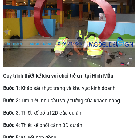
Quy trình thiết kế khu vui chơi trẻ em tại Hình Mẫu
Bước 1:
Khảo sát thực trạng và khu vực kinh doanh
Bước 2:
Tìm hiểu nhu cầu và ý tưởng của khách hàng
Bước 3:
Thiết kế bố trí 2D của dự án
Bước 4:
Thiết kế phối cảnh 3D dự án
Bước 5:
Ký kết hợp đồng