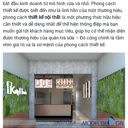
bắt đầu kinh doanh từ mô hình vừa và nhỏ. Phong cách
thiết kế được biết đến như là linh hồn của một thương hiệu,
phong cách
thiết kế nội thất
là một phương thức hữu hiệu
cần thiết và dễ dàng nhất để thể hiện thông điệp mà bạn
muốn gửi tới khách hàng mục tiêu, giúp họ có thể nhận diện
được thương hiệu của quán trà sữa – Đó cũng chính là tầm
nhìn giá trị và là sứ mệnh của phong cách thiết kế.