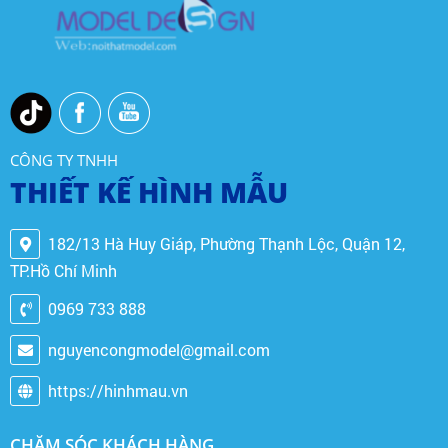
CÔNG TY TNHH
THIẾT KẾ HÌNH MẪU
182/13 Hà Huy Giáp, Phường Thạnh Lộc, Quận 12,
TP.Hồ Chí Minh
0969 733 888
nguyencongmodel@gmail.com
https://hinhmau.vn
CHĂM SÓC KHÁCH HÀNG