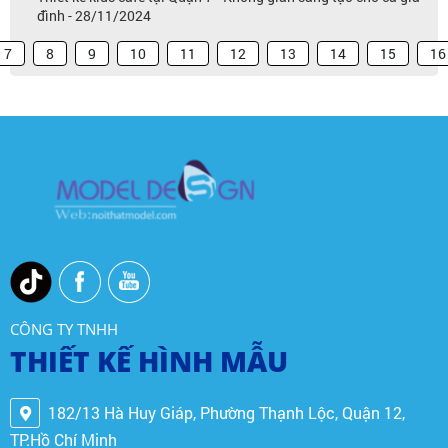
đình - 28/11/2024
7
8
9
10
11
12
13
14
15
16
CÔNG TY TNHH
THIẾT KẾ HÌNH MẪU
182/13 Hà Huy Giáp, Phường Thạnh Lộc, Quận 12,
TP.Hồ Chí Minh