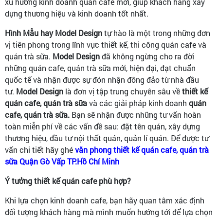
xu hướng kinh doanh quán cafe mới, giúp khách hàng xây
dựng thương hiệu và kinh doanh tốt nhất.
Hình Mẫu hay Model Design
tự hào là một trong những đơn
vị tiên phong trong lĩnh vực thiết kế, thi công quán cafe và
quán trà sữa.
Model Design
đã không ngừng cho ra đời
những quán cafe, quán trà sữa mới, hiện đại, đạt chuẩn
quốc tế và nhận được sự đón nhận đông đảo từ nhà đầu
tư.
Model Design
là đơn vị tập trung chuyên sâu về
thiết kế
quán cafe, quán trà sữa
và các giải pháp kinh doanh
quán
cafe, quán trà sữa.
Bạn sẽ nhận được những tư vấn hoàn
toàn miễn phí về các vấn đề sau: đặt tên quán, xây dựng
thương hiệu, đầu tư nội thất quán, quản lí quán. Để được tư
vấn chi tiết hãy ghé
văn phong thiết kế quán cafe, quán trà
sữa Quận Gò Vấp TP.Hồ Chí Minh
Ý tưởng thiết kế quán cafe phù hợp?
Khi lựa chọn kinh doanh cafe, bạn hãy quan tâm xác định
đối tượng khách hàng mà mình muốn hướng tới để lựa chọn