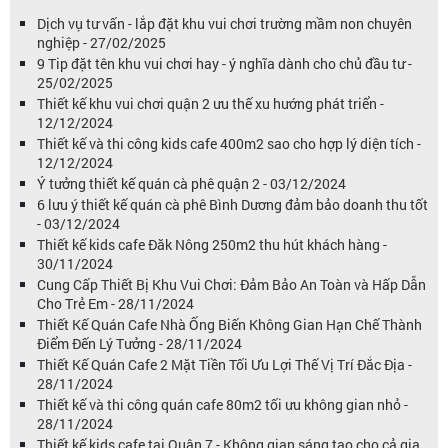
Dịch vụ tư vấn - lắp đặt khu vui chơi trường mầm non chuyên
nghiệp - 27/02/2025
9 Tip đặt tên khu vui chơi hay - ý nghĩa dành cho chủ đầu tư -
25/02/2025
Thiết kế khu vui chơi quận 2 ưu thế xu hướng phát triển -
12/12/2024
Thiết kế và thi công kids cafe 400m2 sao cho hợp lý diện tích -
12/12/2024
Ý tưởng thiết kế quán cà phê quận 2 - 03/12/2024
6 lưu ý thiết kế quán cà phê Bình Dương đảm bảo doanh thu tốt
- 03/12/2024
Thiết kế kids cafe Đăk Nông 250m2 thu hút khách hàng -
30/11/2024
Cung Cấp Thiết Bị Khu Vui Chơi: Đảm Bảo An Toàn và Hấp Dẫn
Cho Trẻ Em - 28/11/2024
Thiết Kế Quán Cafe Nhà Ống Biến Không Gian Hạn Chế Thành
Điểm Đến Lý Tưởng - 28/11/2024
Thiết Kế Quán Cafe 2 Mặt Tiền Tối Ưu Lợi Thế Vị Trí Đắc Địa -
28/11/2024
Thiết kế và thi công quán cafe 80m2 tối ưu không gian nhỏ -
28/11/2024
Thiết kế kids cafe tại Quận 7 - Không gian sáng tạo cho cả gia