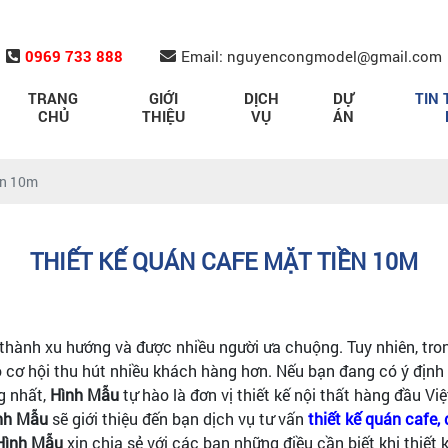
0969 733 888
Email: nguyencongmodel@gmail.com
TRANG
GIỚI
DỊCH
DỰ
TIN 
CHỦ
THIỆU
VỤ
ÁN
ền 10m
THIẾT KẾ QUÁN CAFE MẶT TIỀN 10M
thành xu hướng và được nhiều người ưa chuộng. Tuy nhiên, tron
ó cơ hội thu hút nhiều khách hàng hơn. Nếu bạn đang có ý địn
g nhất,
Hình Mẫu
tự hào là đơn vị thiết kế nội thất hàng đầu Việ
nh Mẫu
sẽ giới thiệu đến bạn dịch vụ tư vấn
thiết kế quán cafe,
Hình Mẫu
xin chia sẻ với các bạn những điều cần biết khi thiết