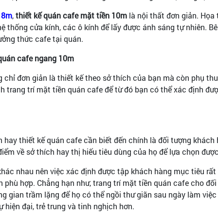
n 8m
,
thiết kế quán cafe mặt tiền 10m
là nội thất đơn giản. Họa 
 hệ thống cửa kính, các ô kính để lấy được ánh sáng tự nhiên. 
ưởng thức cafe tại quán.
n quán cafe ngang 10m
g chỉ đơn giản là thiết kế theo sở thích của bạn mà còn phụ t
trang trí mặt tiền quán cafe để từ đó bạn có thể xác định đư
nh hay thiết kế quán cafe cần biết đến chính là đối tượng khá
iểm về sở thích hay thị hiếu tiêu dùng của họ để lựa chọn đượ
khác nhau nên việc xác định được tập khách hàng mục tiêu rất 
 phù hợp. Chẳng hạn như, trang trí mặt tiền quán cafe cho đối
 gian trầm lặng để họ có thể ngồi thư giãn sau ngày làm việc
ự hiện đại, trẻ trung và tinh nghịch hơn.