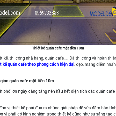
Thiết kế quán cafe mặt tiền 10m
t kế, thi công nhà hàng, quán cafe,…. Đã thi công và hoàn thiệ
ết kế quán cafe theo phong cách hiện đại
,
đẹp, mang điểm nhấn
g gian quán cafe mặt tiền 10m
h phố lớn ngày càng tăng nên hầu hết diện tích các quán cafe 
 đơn vị thiết kế phải đưa ra những giải pháp để vừa đảm bảo tí
 vị phải có kinh nghiệm trong thiết kế cũng như sự sáng tạo củ