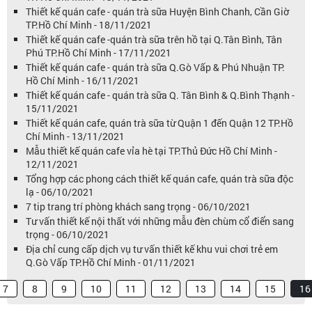
Thiết kế quán cafe - quán trà sữa Huyện Bình Chanh, Cần Giờ
TP.Hồ Chí Minh - 18/11/2021
Thiết kế quán cafe -quán trà sữa trên hồ tại Q.Tân Bình, Tân
Phú TP.Hồ Chí Minh - 17/11/2021
Thiết kế quán cafe - quán trà sữa Q.Gò Vấp & Phú Nhuận TP.
Hồ Chí Minh - 16/11/2021
Thiết kế quán cafe - quán trà sữa Q. Tân Bình & Q.Bình Thạnh -
15/11/2021
Thiết kế quán cafe, quán trà sữa từ Quận 1 đến Quận 12 TP.Hồ
Chí Minh - 13/11/2021
Mẫu thiết kế quán cafe vỉa hè tại TP.Thủ Đức Hồ Chí Minh -
12/11/2021
Tổng hợp các phong cách thiết kế quán cafe, quán trà sữa độc
lạ - 06/10/2021
7 tip trang trí phòng khách sang trọng - 06/10/2021
Tư vấn thiết kế nội thất với những mẫu đèn chùm cổ điển sang
trọng - 06/10/2021
Địa chỉ cung cấp dịch vụ tư vấn thiết kế khu vui chơi trẻ em
Q.Gò Vấp TP.Hồ Chí Minh - 01/11/2021
7
8
9
10
11
12
13
14
15
16