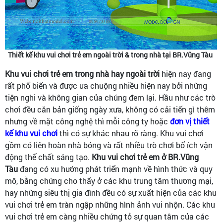
Thiết kế khu vui chơi trẻ em ngoài trời & trong nhà tại BR.Vũng Tàu
Khu vui chơi trẻ em trong nhà hay ngoài trời
hiện nay đang
rất phổ biến và được ưa chuộng nhiều hiện nay bởi những
tiện nghi và không gian của chúng đem lại. Hầu như các trò
chơi đều căn bản giống ngày xưa, không có cải tiến gì thêm
nhưng về mặt công nghệ thì mỗi công ty hoặc
đơn vị thiết
kế khu vui chơi
thì có sự khác nhau rõ ràng. Khu vui chơi
gồm có liên hoàn nhà bóng và rất nhiều trò chơi bổ ích vận
động thể chất sáng tạo.
Khu vui chơi trẻ em ở BR.Vũng
Tàu
đang có xu hướng phát triển mạnh về hình thức và quy
mô, bằng chứng cho thấy ở các khu trung tâm thương mại,
hay những siêu thị gia đình đều có sự xuất hiện của các khu
vui chơi trẻ em tràn ngập những hình ảnh vui nhộn. Các khu
vui chơi trẻ em càng nhiều chứng tỏ sự quan tâm của các