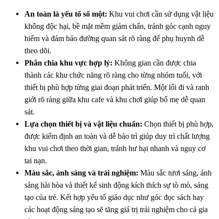
An toàn là yếu tố số một:
 Khu vui chơi cần sử dụng vật liệu 
không độc hại, bề mặt mềm giảm chấn, tránh góc cạnh nguy 
hiểm và đảm bảo đường quan sát rõ ràng để phụ huynh dễ 
theo dõi. 
Phân chia khu vực hợp lý:
 Không gian cần được chia 
thành các khu chức năng rõ ràng cho từng nhóm tuổi, với 
thiết bị phù hợp từng giai đoạn phát triển. Một lối đi và ranh 
giới rõ ràng giữa khu cafe và khu chơi giúp bố mẹ dễ quan 
sát.
Lựa chọn thiết bị và vật liệu chuẩn:
 Chọn thiết bị phù hợp, 
được kiểm định an toàn và dễ bảo trì giúp duy trì chất lượng 
khu vui chơi theo thời gian, tránh hư hại nhanh và nguy cơ 
tai nạn.
Màu sắc, ánh sáng và trải nghiệm:
 Màu sắc tươi sáng, ánh 
sáng hài hòa và thiết kế sinh động kích thích sự tò mò, sáng 
tạo của trẻ. Kết hợp yếu tố giáo dục như góc đọc sách hay 
các hoạt động sáng tạo sẽ tăng giá trị trải nghiệm cho cả gia 