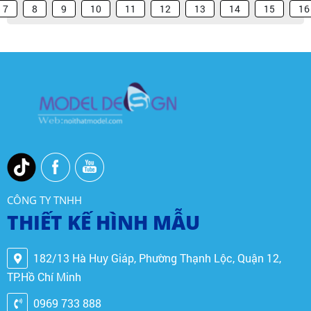
7
8
9
10
11
12
13
14
15
16
CÔNG TY TNHH
THIẾT KẾ HÌNH MẪU
182/13 Hà Huy Giáp, Phường Thạnh Lộc, Quận 12,
TP.Hồ Chí Minh
0969 733 888