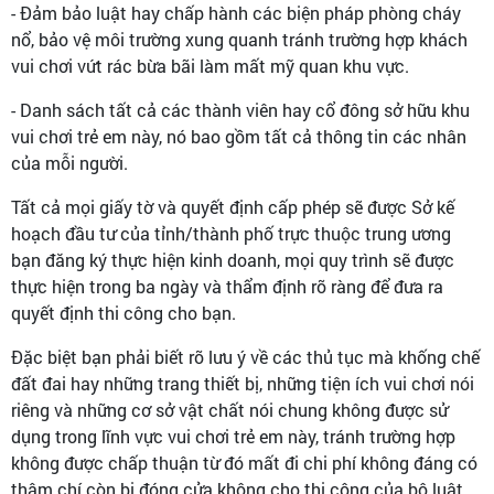
- Đảm bảo luật hay chấp hành các biện pháp phòng cháy
nổ, bảo vệ môi trường xung quanh tránh trường hợp khách
vui chơi vứt rác bừa bãi làm mất mỹ quan khu vực.
- Danh sách tất cả các thành viên hay cổ đông sở hữu khu
vui chơi trẻ em này, nó bao gồm tất cả thông tin các nhân
của mỗi người.
Tất cả mọi giấy tờ và quyết định cấp phép sẽ được Sở kế
hoạch đầu tư của tỉnh/thành phố trực thuộc trung ương
bạn đăng ký thực hiện kinh doanh, mọi quy trình sẽ được
thực hiện trong ba ngày và thẩm định rõ ràng để đưa ra
quyết định thi công cho bạn.
Đặc biệt bạn phải biết rõ lưu ý về các thủ tục mà khống chế
đất đai hay những trang thiết bị, những tiện ích vui chơi nói
riêng và những cơ sở vật chất nói chung không được sử
dụng trong lĩnh vực vui chơi trẻ em này, tránh trường hợp
không được chấp thuận từ đó mất đi chi phí không đáng có
thậm chí còn bị đóng cửa không cho thi công của bộ luật.