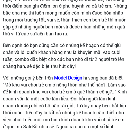
thời điểm bạn ghi điểm lớn ở phụ huynh và cả trẻ em. Những
bậc cha mẹ thì luôn mong muốn còn mình được hòa nhập
trong môi trường tốt, vui vẻ, thân thiện còn bọn trẻ thì muốn
gặp gỡ những người bạn mới và được nhận những món quà
thú vị từ các sự kiện bạn tạo ra.
Bên cạnh đó bạn cũng cần có những kế hoạch có thể giữ
chân và lôi cuốn khách hàng như là khuyến mãi vào cuối
tuần, combo đặc biệt cho các bạn nhỏ đi từ 2 người trở lên
chẳng hạn, sẽ đặc biệt thu hút đấy!
Với những gợi ý bên trên
Model Design
hi vọng bạn đã biết
"Mở khu vui chơi trẻ em ở nông thôn như thế nào?, Làm sao
để kinh doanh khu vui chơi trẻ em ở quê thành công?..." Kinh
doanh vốn là một cuộc làm liều. Đòi hỏi người làm kinh
doanh không chỉ có bộ não tài giỏi, tư duy nhạy bén, bắt kịp
thời cuộc. Trên đây là tất cả những kế hoạch cần thiết cho
việc phát triển một mô hình kinh doanh khu vui chơi trẻ em
ở quê mà SaleKit chia sẻ. Ngoài ra còn có một số kinh