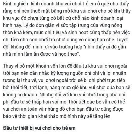
Kinh nghiệm kinh doanh khu vui chơi trẻ em ở quê cho thấy
rằng chỉ nên thuê mặt bằng mở khu vui chơi cho bé khi thấy
khu vực đó chưa từng có bất cứ chỗ nào kinh doanh loại
hình này. Lý do đơn giản vì sức tập trung của vùng nông
thôn khá kém, mức chi tiêu và sinh hoạt cũng thấp nên việc
chi tiền cho con chơi trò chơi cũng vô cùng hạn chế. Tuyệt
đối không để mình rơi vào trường hợp "nhìn thấy ai đó gần
nhà mình làm ăn được và học theo".
Thay vì bỏ một khoản vốn lớn để đầu tư khu vui chơi ngoài
trời bạn nên cân nhắc kỹ lượng nguồn chi phí và lợi nhuận
tương lại thu về, vui chơi ngoài trời sẽ bị chi phới trực tiếp
bởi thời tiết, trời lạnh, năng mưa gió khu vui chơi của bạn sẽ
không có khách. Nhưng đối với khu vui chơi trong nhà chi
phí đầu tư sẽ thấp hơn với mọi thời tiết các bé vẫn có thể
vui chơi an toàn và những đồ chơi bạn đầu tư cũng được
bảo vệ thời gian khai thác mô hình này sẽ tăng lên.
Đầu tư thiết bị vui chơi cho trẻ em