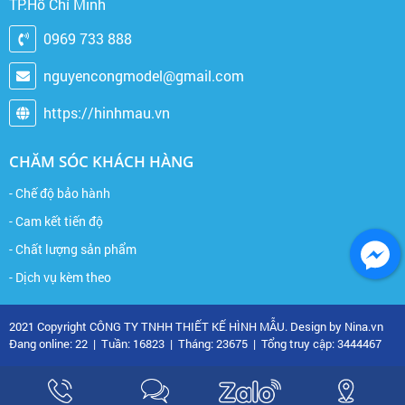
TP.Hồ Chí Minh
0969 733 888
nguyencongmodel@gmail.com
https://hinhmau.vn
CHĂM SÓC KHÁCH HÀNG
- Chế độ bảo hành
- Cam kết tiến độ
- Chất lượng sản phẩm
- Dịch vụ kèm theo
2021 Copyright CÔNG TY TNHH THIẾT KẾ HÌNH MẪU. Design by Nina.vn
Đang online: 22
|
Tuần: 16823
|
Tháng: 23675
|
Tổng truy cập: 3444467