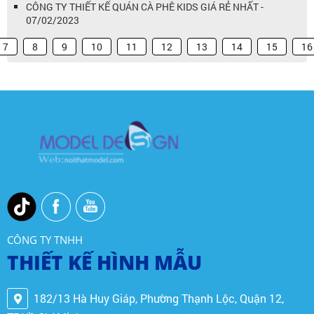
CÔNG TY THIẾT KẾ QUÁN CÀ PHÊ KIDS GIÁ RẺ NHẤT -
07/02/2023
7
8
9
10
11
12
13
14
15
16
CÔNG TY TNHH
THIẾT KẾ HÌNH MẪU
182/13 Hà Huy Giáp, Phường Thạnh Lộc, Quận 12,