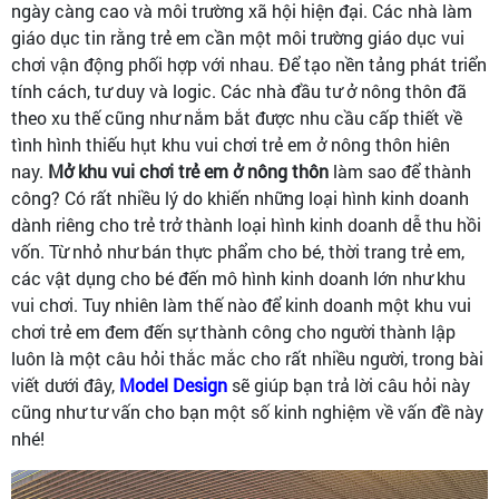
ngày càng cao và môi trường xã hội hiện đại. Các nhà làm
giáo dục tin rằng trẻ em cần một môi trường giáo dục vui
chơi vận động phối hợp với nhau. Để tạo nền tảng phát triển
tính cách, tư duy và logic. Các nhà đầu tư ở nông thôn đã
theo xu thế cũng như nắm bắt được nhu cầu cấp thiết về
tình hình thiếu hụt khu vui chơi trẻ em ở nông thôn hiên
nay.
Mở khu vui chơi trẻ em ở nông thôn
làm sao để thành
công? Có rất nhiều lý do khiến những loại hình kinh doanh
dành riêng cho trẻ trở thành loại hình kinh doanh dễ thu hồi
vốn. Từ nhỏ như bán thực phẩm cho bé, thời trang trẻ em,
các vật dụng cho bé đến mô hình kinh doanh lớn như khu
vui chơi. Tuy nhiên làm thế nào để kinh doanh một khu vui
chơi trẻ em đem đến sự thành công cho người thành lập
luôn là một câu hỏi thắc mắc cho rất nhiều người, trong bài
viết dưới đây,
Model Design
sẽ giúp bạn trả lời câu hỏi này
cũng như tư vấn cho bạn một số kinh nghiệm về vấn đề này
nhé!