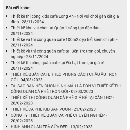
Bài viết khác:
Thiết kế thi công kids cafe Long An - Nơi vui chơi gắn kết gia
đình - 28/11/2024
Thiết kế khu vui chơi tại Quận 1 sáng tạo độc đáo -
28/11/2024
Thiết kế và thi công quán cafe 100m2 đẹp tiết kiệm chi phí -
28/11/2024
Thiết kế và thi công quán cafe tại Bến Tre trọn gói, chuyên
nghiệp - 28/11/2024
Thiết kế thi công quán cafe tại Đà Lạt trọn gói giá rẻ -
28/11/2024
THIẾT KẾ QUÁN CAFE THEO PHONG CÁCH CHÂU ÂU TRỌN
GÓI - 04/03/2023
TẠI SAO BẠN NÊN CHỌN HÌNH MẪU LÀ ĐƠN VỊ THIẾT KẾ THI
CÔNG QUÁN CÀ PHÊ TRỌN GÓI - 02/03/2023
THIẾT KẾ THI CÔNG QUÁN CÀ PHÊ GIÁ RẺ TẠI CẦN THƠ -
28/02/2023
THIẾT KẾ CÀ PHÊ KID SÂN VƯỜN - 23/02/2023
CÔNG TY THIẾT KẾ QUÁN CÀ PHÊ CHUYÊN NGHIỆP -
20/02/2023
HÌNH ẢNH QUÁN TRÀ SỮA ĐẸP - 13/02/2023