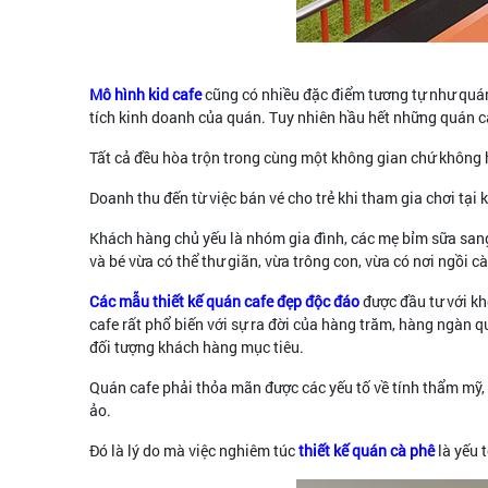
Mô hình kid cafe
cũng có nhiều đặc điểm tương tự như quán 
tích kinh doanh của quán. Tuy nhiên hầu hết những quán ca
Tất cả đều hòa trộn trong cùng một không gian chứ không hề 
Doanh thu đến từ việc bán vé cho trẻ khi tham gia chơi tại 
Khách hàng chủ yếu là nhóm gia đình, các mẹ bỉm sữa sang 
và bé vừa có thể thư giãn, vừa trông con, vừa có nơi ngồi cà
Các mẫu thiết kế quán cafe đẹp độc đáo
được đầu tư với kh
cafe rất phổ biến với sự ra đời của hàng trăm, hàng ngàn qu
đối tượng khách hàng mục tiêu.
Quán cafe phải thỏa mãn được các yếu tố về tính thẩm mỹ, 
ảo.
Đó là lý do mà việc nghiêm túc
thiết kế quán cà phê
là yếu 