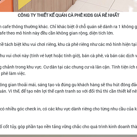
CÔNG TY THIẾT KẾ QUÁN CÀ PHÊ KIDS GIÁ RẺ NHẤT
cafe thông thường khác. Chỉ khác biệt ở chỗ quán sẽ dành ra 1 không gi
fe theo mô hình này đều cần không gian rộng, diện tích lớn.
tách biệt khu vui chơi riêng, khu cà phê riêng như các mô hình hiện tại 
khu vui chơi này (tính vé lượt hoặc tính giờ), bán cà phê, và bán các dịch
chảnh trong khu vực. Cư dân tại các chung cư và lân cận. Tính tiện ích 
 phê làm việc.
ông gian thoải mái, sáng tạo và đúng gu khách hàng sẽ thu hút đông đảo
án. Vì thế, để tạo nên lợi thế cạnh tranh so với đối thủ thì cần thiết kế
có nhiều góc check in, có các khu vực dành riêng cho từng nhu cầu của 
tố cốt tủy, góp phần tạo nền tảng vững chắc cho quá trình kinh doanh th