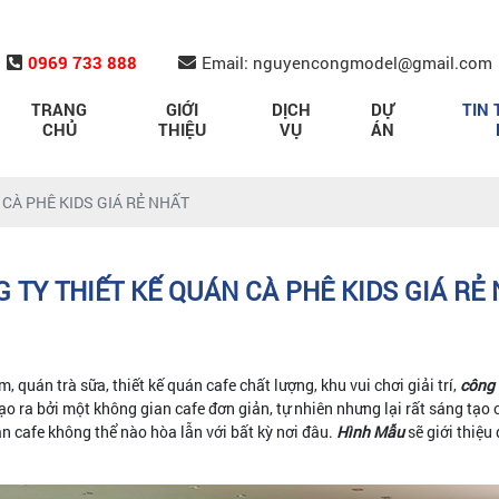
0969 733 888
Email: nguyencongmodel@gmail.com
TRANG
GIỚI
DỊCH
DỰ
TIN 
CHỦ
THIỆU
VỤ
ÁN
 CÀ PHÊ KIDS GIÁ RẺ NHẤT
 TY THIẾT KẾ QUÁN CÀ PHÊ KIDS GIÁ RẺ
, quán trà sữa, thiết kế quán cafe chất lượng, khu vui chơi giải trí,
công
ạo ra bởi một không gian cafe đơn giản, tự nhiên nhưng lại rất sáng tạo 
cafe không thể nào hòa lẫn với bất kỳ nơi đâu.
Hình Mẫu
sẽ giới thiệu