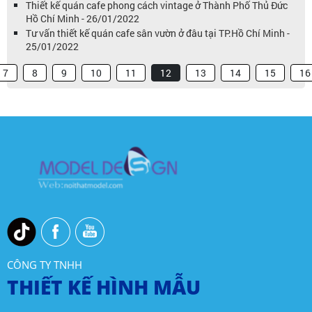
Thiết kế quán cafe phong cách vintage ở Thành Phố Thủ Đức
Hồ Chí Minh - 26/01/2022
Tư vấn thiết kế quán cafe sân vườn ở đâu tại TP.Hồ Chí Minh -
25/01/2022
7
8
9
10
11
12
13
14
15
16
CÔNG TY TNHH
THIẾT KẾ HÌNH MẪU