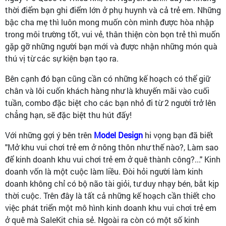
thời điểm bạn ghi điểm lớn ở phụ huynh và cả trẻ em. Những
bậc cha mẹ thì luôn mong muốn còn mình được hòa nhập
trong môi trường tốt, vui vẻ, thân thiện còn bọn trẻ thì muốn
gặp gỡ những người bạn mới và được nhận những món quà
thú vị từ các sự kiện bạn tạo ra.
Bên cạnh đó bạn cũng cần có những kế hoạch có thể giữ
chân và lôi cuốn khách hàng như là khuyến mãi vào cuối
tuần, combo đặc biệt cho các bạn nhỏ đi từ 2 người trở lên
chẳng hạn, sẽ đặc biệt thu hút đấy!
Với những gợi ý bên trên
Model Design
hi vọng bạn đã biết
"Mở khu vui chơi trẻ em ở nông thôn như thế nào?, Làm sao
để kinh doanh khu vui chơi trẻ em ở quê thành công?..." Kinh
doanh vốn là một cuộc làm liều. Đòi hỏi người làm kinh
doanh không chỉ có bộ não tài giỏi, tư duy nhạy bén, bắt kịp
thời cuộc. Trên đây là tất cả những kế hoạch cần thiết cho
việc phát triển một mô hình kinh doanh khu vui chơi trẻ em
ở quê mà SaleKit chia sẻ. Ngoài ra còn có một số kinh