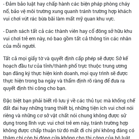
- Đảm bảo luật hay chấp hành các biện pháp phòng cháy
nổ, bảo vệ môi trường xung quanh tránh trường hợp khách
vui chơi vứt rác bừa bãi làm mất mỹ quan khu vực.
- Danh sách tất cả các thành viên hay cổ đông sở hữu khu
vui chơi trẻ em này, nó bao gồm tất cả thông tin các nhân
của mỗi người.
Tất cả mọi giấy tờ và quyết định cấp phép sẽ được Sở kế
hoạch đầu tư của tỉnh/thành phố trực thuộc trung ương
bạn đăng ký thực hiện kinh doanh, mọi quy trình sẽ được
thực hiện trong ba ngày và thẩm định rõ ràng để đưa ra
quyết định thi công cho bạn.
Đặc biệt bạn phải biết rõ lưu ý về các thủ tục mà khống chế
đất đai hay những trang thiết bị, những tiện ích vui chơi nói
riêng và những cơ sở vật chất nói chung không được sử
dụng trong lĩnh vực vui chơi trẻ em này, tránh trường hợp
không được chấp thuận từ đó mất đi chi phí không đáng có
thậm chí còn bị đóng cửa không cho thi công của bộ luật.