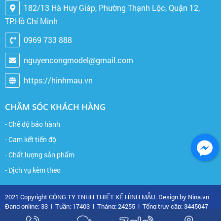
182/13 Hà Huy Giáp, Phường Thạnh Lộc, Quận 12,
TP.Hồ Chí Minh
0969 733 888
nguyencongmodel@gmail.com
https://hinhmau.vn
CHĂM SÓC KHÁCH HÀNG
- Chế độ bảo hành
- Cam kết tiến độ
- Chất lượng sản phẩm
- Dịch vụ kèm theo
2021 Copyright CÔNG TY TNHH THIẾT KẾ HÌNH MẪU. Design by Nina.vn
Đang online: 33
|
Tuần: 17403
|
Tháng: 24255
|
Tổng truy cập: 3445047