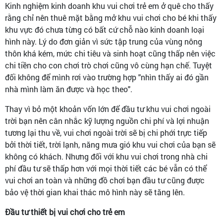
Kinh nghiệm kinh doanh khu vui chơi trẻ em ở quê cho thấy
rằng chỉ nên thuê mặt bằng mở khu vui chơi cho bé khi thấy
khu vực đó chưa từng có bất cứ chỗ nào kinh doanh loại
hình này. Lý do đơn giản vì sức tập trung của vùng nông
thôn khá kém, mức chi tiêu và sinh hoạt cũng thấp nên việc
chi tiền cho con chơi trò chơi cũng vô cùng hạn chế. Tuyệt
đối không để mình rơi vào trường hợp "nhìn thấy ai đó gần
nhà mình làm ăn được và học theo".
Thay vì bỏ một khoản vốn lớn để đầu tư khu vui chơi ngoài
trời bạn nên cân nhắc kỹ lượng nguồn chi phí và lợi nhuận
tương lại thu về, vui chơi ngoài trời sẽ bị chi phới trực tiếp
bởi thời tiết, trời lạnh, năng mưa gió khu vui chơi của bạn sẽ
không có khách. Nhưng đối với khu vui chơi trong nhà chi
phí đầu tư sẽ thấp hơn với mọi thời tiết các bé vẫn có thể
vui chơi an toàn và những đồ chơi bạn đầu tư cũng được
bảo vệ thời gian khai thác mô hình này sẽ tăng lên.
Đầu tư thiết bị vui chơi cho trẻ em