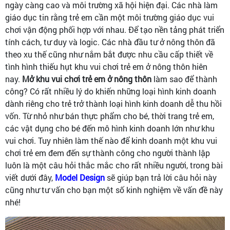
ngày càng cao và môi trường xã hội hiện đại. Các nhà làm
giáo dục tin rằng trẻ em cần một môi trường giáo dục vui
chơi vận động phối hợp với nhau. Để tạo nền tảng phát triển
tính cách, tư duy và logic. Các nhà đầu tư ở nông thôn đã
theo xu thế cũng như nắm bắt được nhu cầu cấp thiết về
tình hình thiếu hụt khu vui chơi trẻ em ở nông thôn hiên
nay.
Mở khu vui chơi trẻ em ở nông thôn
làm sao để thành
công? Có rất nhiều lý do khiến những loại hình kinh doanh
dành riêng cho trẻ trở thành loại hình kinh doanh dễ thu hồi
vốn. Từ nhỏ như bán thực phẩm cho bé, thời trang trẻ em,
các vật dụng cho bé đến mô hình kinh doanh lớn như khu
vui chơi. Tuy nhiên làm thế nào để kinh doanh một khu vui
chơi trẻ em đem đến sự thành công cho người thành lập
luôn là một câu hỏi thắc mắc cho rất nhiều người, trong bài
viết dưới đây,
Model Design
sẽ giúp bạn trả lời câu hỏi này
cũng như tư vấn cho bạn một số kinh nghiệm về vấn đề này
nhé!