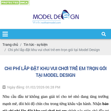
Trang chủ
Tin tức - sự kiện
Chi phí lắp đặt khu vui chơi trẻ em trọn gói tại Model Design
CHI PHÍ LẮP ĐẶT KHU VUI CHƠI TRẺ EM TRỌN GÓI
TẠI MODEL DESIGN
Ngày đăng: 01/02/2026 06:28 PM
Nhu cầu đầu tư không gian giải trí cho trẻ nhỏ đang tăng trưởng 
mạnh mẽ, đòi hỏi độ chỉn chu trong từng khâu vận hành. Nhận
 báo 
giá chi phí lắp đặt khu vui chơi trẻ em
 chính xác giúp chủ đầu tư 