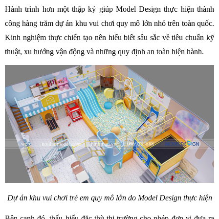
Hành trình hơn một thập kỷ giúp Model Design thực hiện thành 
công hàng trăm dự án khu vui chơi quy mô lớn nhỏ trên toàn quốc. 
Kinh nghiệm thực chiến tạo nên hiểu biết sâu sắc về tiêu chuẩn kỹ 
thuật, xu hướng vận động và những quy định an toàn hiện hành. 
Dự án khu vui chơi trẻ em quy mô lớn do Model Design thực hiện
Bên cạnh đó, thấu hiểu đặc thù thị trường cho phép đơn vị đưa ra 