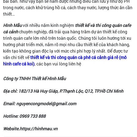
bài bản. Như vậy bạn sẽ năm được những điều cần lưu ý như độ PH
trong nước, cách khử trùng hồ cá, cách thay nước, lượng thức ăn cần
thiết…
Hình Mẫu
với nhiều năm kinh nghiệm
thiết kế và thi công quán cafe
cá cảnh
chuyên nghiệp, đã trải qua hàng trăm dự án thiết kế công
trình quán cafe lớn nhỏ trên toàn quốc. Chúng tôi luôn hướng tới xu
hướng phát triển mới, nắm rõ mọi nhu cầu thiết kế của khách hàng,
kiến tạo không gian độc lạ với mức chi phí hợp lý nhất. Để được tư
vấn chi tiết vế
thiết kế và thi công quán cà phê cá cảnh giá rẻ (mô
hình cafe cá koi)
, các bạn vui lòng liên hệ
Công ty TNHH Thiết kế Hình Mẫu
Địa chỉ: 182/13 Hà Huy Giáp, P.Thạnh Lộc, Q12, TP.Hồ Chí Minh
Email: nguyencongmodel@gmail.com
Hotline: 0969 733 888
Website.https://hinhmau.vn