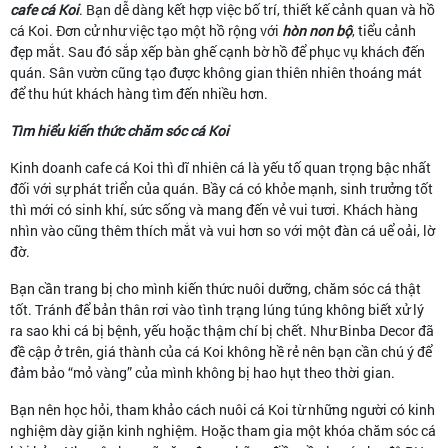
cafe cá Koi
. Bạn dễ dàng kết hợp việc bố trí, thiết kế cảnh quan và hồ
cá Koi. Đơn cử như việc tạo một hồ rộng với
hòn non bộ
, tiểu cảnh
đẹp mắt. Sau đó sắp xếp bàn ghế cạnh bờ hồ để phục vụ khách đến
quán. Sân vườn cũng tạo được không gian thiên nhiên thoáng mát
để thu hút khách hàng tìm đến nhiều hơn.
Tìm hiểu kiến thức chăm sóc cá Koi
Kinh doanh cafe cá Koi thì dĩ nhiên cá là yếu tố quan trọng bậc nhất
đối với sự phát triển của quán. Bầy cá có khỏe mạnh, sinh trưởng tốt
thì mới có sinh khí, sức sống và mang đến vẻ vui tươi. Khách hàng
nhìn vào cũng thêm thích mắt và vui hơn so với một đàn cá uể oải, lờ
đờ.
Bạn cần trang bị cho mình kiến thức nuôi dưỡng, chăm sóc cá thật
tốt. Tránh để bản thân rơi vào tình trạng lúng túng không biết xử lý
ra sao khi cá bị bệnh, yếu hoặc thậm chí bị chết. Như Binba Decor đã
đề cập ở trên, giá thành của cá Koi không hề rẻ nên bạn cần chú ý để
đảm bảo “mỏ vàng” của mình không bị hao hụt theo thời gian.
Bạn nên học hỏi, tham khảo cách nuôi cá Koi từ những người có kinh
nghiệm dày giặn kinh nghiệm. Hoặc tham gia một khóa chăm sóc cá