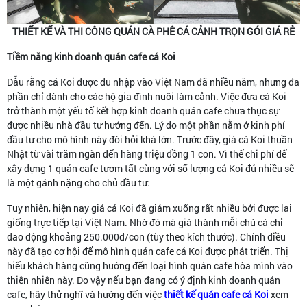
THIẾT KẾ VÀ THI CÔNG QUÁN CÀ PHÊ CÁ CẢNH TRỌN GÓI GIÁ RẺ
Tiềm năng kinh doanh quán cafe cá Koi
Dẫu rằng cá Koi được du nhập vào Việt Nam đã nhiều năm, nhưng đa
phần chỉ dành cho các hộ gia đình nuôi làm cảnh. Việc đưa cá Koi
trở thành một yếu tố kết hợp kinh doanh quán cafe chưa thực sự
được nhiều nhà đầu tư hướng đến. Lý do một phần nằm ở kinh phí
đầu tư cho mô hình này đòi hỏi khá lớn. Trước đây, giá cá Koi thuần
Nhật từ vài trăm ngàn đến hàng triệu đồng 1 con. Vì thế chi phí để
xây dựng 1 quán cafe tươm tất cùng với số lượng cá Koi đủ nhiều sẽ
là một gánh nặng cho chủ đầu tư.
Tuy nhiên, hiện nay giá cá Koi đã giảm xuống rất nhiều bởi được lai
giống trực tiếp tại Việt Nam. Nhờ đó mà giá thành mỗi chú cá chỉ
dao động khoảng 250.000đ/con (tùy theo kích thước). Chính điều
này đã tạo cơ hội để mô hình quán cafe cá Koi được phát triển. Thị
hiếu khách hàng cũng hướng đến loại hình quán cafe hòa mình vào
thiên nhiên này. Do vậy nếu bạn đang có ý định kinh doanh quán
cafe, hãy thử nghĩ và hướng đến việc
thiết kế quán cafe cá Koi
xem