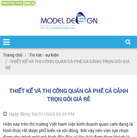
Trang chủ
Tin tức - sự kiện
THIẾT KẾ VÀ THI CÔNG QUÁN CÀ PHÊ CÁ CẢNH TRỌN GÓI GIÁ
RẺ
THIẾT KẾ VÀ THI CÔNG QUÁN CÀ PHÊ CÁ CẢNH
TRỌN GÓI GIÁ RẺ
Ngày đăng: 04/01/2023 03:05 PM
Hiện nay trên thị trường Việt Nam việc kinh doanh quán cafe đang là
hình thức rất được phổ biến và sôi động. Bởi vậy nên việc lựa chọn
được cho mình một mô hình độc đáo và thu hút được thực khách là