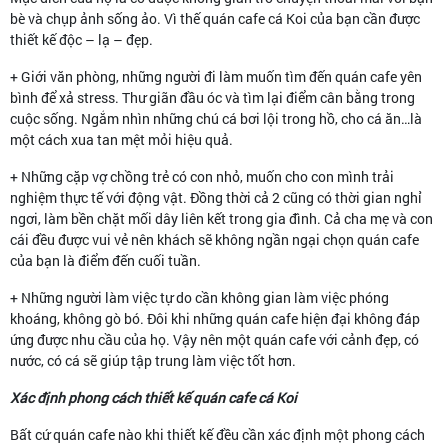
bè và chụp ảnh sống ảo. Vì thế quán cafe cá Koi của bạn cần được
thiết kế độc – lạ – đẹp.
+ Giới văn phòng, những người đi làm muốn tìm đến quán cafe yên
bình để xả stress. Thư giãn đầu óc và tìm lại điểm cân bằng trong
cuộc sống. Ngắm nhìn những chú cá bơi lội trong hồ, cho cá ăn…là
một cách xua tan mệt mỏi hiệu quả.
+ Những cặp vợ chồng trẻ có con nhỏ, muốn cho con mình trải
nghiệm thực tế với động vật. Đồng thời cả 2 cũng có thời gian nghỉ
ngơi, làm bền chặt mối dây liên kết trong gia đình. Cả cha mẹ và con
cái đều được vui vẻ nên khách sẽ không ngần ngại chọn quán cafe
của bạn là điểm đến cuối tuần.
+ Những người làm việc tự do cần không gian làm việc phóng
khoáng, không gò bó. Đôi khi những quán cafe hiện đại không đáp
ứng được nhu cầu của họ. Vậy nên một quán cafe với cảnh đẹp, có
nước, có cá sẽ giúp tập trung làm việc tốt hơn.
Xác định phong cách thiết kế quán cafe cá Koi
Bất cứ quán cafe nào khi thiết kế đều cần xác định một phong cách