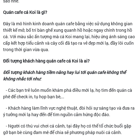
sao nhé.
Quán cafe cá Koi là gì?
Đây là mô hình kinh doanh quán cafe bằng việc sử dụng không gian
thiết kế mở, bố trí bàn ghế xung quanh hồ hoặc ngay chính trong hồ
cá. Với màu sắc ấn tượng mà cá Koi mang lại, hiệu ứng ánh sáng cao
cấp kết hợp tiểu cảnh và cây cối đã tạo ra vẻ đẹp mới lạ, đầy lôi cuốn
trong thời gian vừa qua.
Đối tượng khách hàng quán cafe cá Koi là ai?
Đối tượng khách hàng tiềm năng hay lui tới quán cafe không thể
không nhắc tới như:
- Các bạn trẻ luôn muốn khám phá điều mới lạ, họ tìm đến quán cà
phê để check in, tụ họp bạn bè,…
- Khách hàng làm lĩnh vực nghệ thuật, đòi hỏi sự sáng tạo và đưa ra
ý tưởng mới lạ hay đến để tìm nguồn cảm hứng độc đáo.
- Người có thú vui chơi cá cảnh, tại đây họ có thể tổ chức buổi gặp
gỡ bạn bè cùng đam mê để chia sẻ phương pháp nuôi cá cảnh.