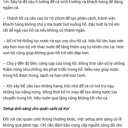
1m. Đây là độ sâu lí tưởng để cá sinh trưởng và khách hàng dễ dàng
ngắm cá.
– Thành hồ cá nên cao từ 10-20cm để tạo phân cách, tránh việc
khách hàng không chú ý mà bước hụt xuống hồ. Đặc biệt là trẻ em
rất dễ ngã vào hồ cá nếu không có thành ngăn.
– Bố trí hệ thống lọc nước và sục oxy cho hồ cá. Nếu hồ lớn, bạn nên
xây hòn non bộ với thác nước để tăng thêm oxy tự nhiên cho cá. Hòn
non bộ cũng giúp không gian hồ trở nên đẹp hơn.
– Chú ý đến độ bền, cứng cáp của lòng hồ. Đồng thời cần xử lý chống
thấm cũng như chống rêu phát triển trong hồ. Điều này giúp nước
trong hồ được trong, sạch và hạn chế mùi tanh.
– Khi xây bể, cần tạo những hang, hốc nhỏ để cá có nơi trú ngụ
những lúc nắng nóng. Đồng thời bố trí máy để tạo dòng nước lưu
chuyển trong hồ. Nếu nước quá lặng cũng không tốt cho cá
Setup ánh sáng cho quán cafe cá Koi
Đối với các quán cafe thông thường khác, việc setup ánh sáng có lẽ
không quá phức tạp. Chỉ cần đảm bảo cung cấp nguồn sáng đủ cho