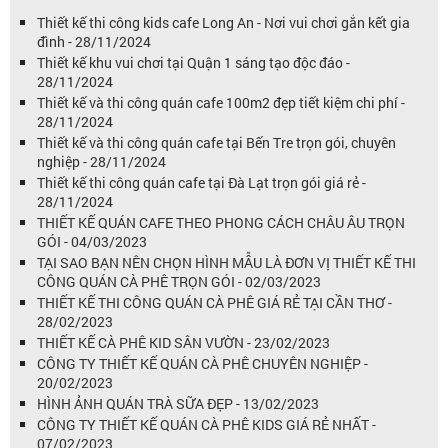
Thiết kế thi công kids cafe Long An - Nơi vui chơi gắn kết gia
đình - 28/11/2024
Thiết kế khu vui chơi tại Quận 1 sáng tạo độc đáo -
28/11/2024
Thiết kế và thi công quán cafe 100m2 đẹp tiết kiệm chi phí -
28/11/2024
Thiết kế và thi công quán cafe tại Bến Tre trọn gói, chuyên
nghiệp - 28/11/2024
Thiết kế thi công quán cafe tại Đà Lạt trọn gói giá rẻ -
28/11/2024
THIẾT KẾ QUÁN CAFE THEO PHONG CÁCH CHÂU ÂU TRỌN
GÓI - 04/03/2023
TẠI SAO BẠN NÊN CHỌN HÌNH MẪU LÀ ĐƠN VỊ THIẾT KẾ THI
CÔNG QUÁN CÀ PHÊ TRỌN GÓI - 02/03/2023
THIẾT KẾ THI CÔNG QUÁN CÀ PHÊ GIÁ RẺ TẠI CẦN THƠ -
28/02/2023
THIẾT KẾ CÀ PHÊ KID SÂN VƯỜN - 23/02/2023
CÔNG TY THIẾT KẾ QUÁN CÀ PHÊ CHUYÊN NGHIỆP -
20/02/2023
HÌNH ẢNH QUÁN TRÀ SỮA ĐẸP - 13/02/2023
CÔNG TY THIẾT KẾ QUÁN CÀ PHÊ KIDS GIÁ RẺ NHẤT -
07/02/2023