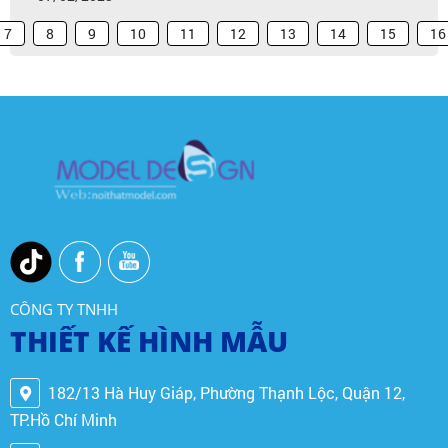
7
8
9
10
11
12
13
14
15
16
CÔNG TY TNHH
THIẾT KẾ HÌNH MẪU
182/13 Hà Huy Giáp, Phường Thạnh Lộc, Quận 12,
TP.Hồ Chí Minh