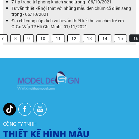
7 tip trang trí phòng khách sang trọng - 06/10/2021
Tư vấn thiết kế nội thất với những mẫu đèn chùm cổ điển sang
trọng - 06/10/2021
Địa chỉ cung cấp dịch vụ tư vấn thiết kế khu vui chơi trẻ em
Q.Gò Vấp TP.Hồ Chí Minh - 01/11/2021
7
8
9
10
11
12
13
14
15
16
CÔNG TY TNHH
THIẾT KẾ HÌNH MẪU