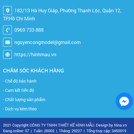
182/13 Hà Huy Giáp, Phường Thạnh Lộc, Quận 12,
TP.Hồ Chí Minh
0969 733 888
nguyencongmodel@gmail.com
https://hinhmau.vn
CHĂM SÓC KHÁCH HÀNG
- Chế độ bảo hành
- Cam kết tiến độ
- Chất lượng sản phẩm
- Dịch vụ kèm theo
2021 Copyright CÔNG TY TNHH THIẾT KẾ HÌNH MẪU. Design by Nina.vn
Đang online: 37
|
Tuần: 26002
|
Tháng: 29227
|
Tổng truy cập: 3450019