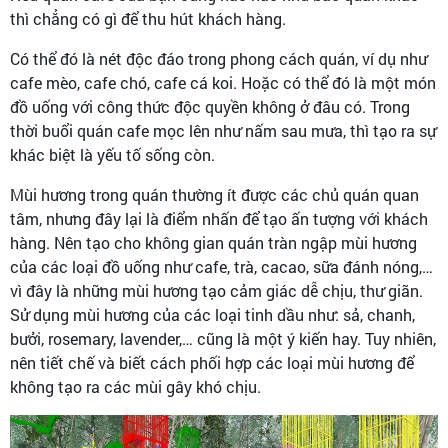
thì chẳng có gì để thu hút khách hàng.
Có thể đó là nét độc đáo trong phong cách quán, ví dụ như
cafe mèo, cafe chó, cafe cá koi. Hoặc có thể đó là một món
đồ uống với công thức độc quyền không ở đâu có. Trong
thời buổi quán cafe mọc lên như nấm sau mưa, thì tạo ra sự
khác biệt là yếu tố sống còn.
Mùi hương trong quán thường ít được các chủ quán quan
tâm, nhưng đây lại là điểm nhấn để tạo ấn tượng với khách
hàng. Nên tạo cho không gian quán tràn ngập mùi hương
của các loại đồ uống như cafe, trà, cacao, sữa đánh nóng,…
vì đây là những mùi hương tạo cảm giác dễ chịu, thư giãn.
Sử dụng mùi hương của các loại tinh dầu như: sả, chanh,
bưởi, rosemary, lavender,… cũng là một ý kiến hay. Tuy nhiên,
nên tiết chế và biết cách phối hợp các loại mùi hương để
không tạo ra các mùi gây khó chịu.