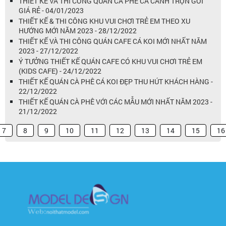
THIẾT KẾ VÀ THI CÔNG QUÁN CÀ PHÊ CÁ CẢNH TRỌN GÓI
GIÁ RẺ - 04/01/2023
THIẾT KẾ & THI CÔNG KHU VUI CHƠI TRẺ EM THEO XU
HƯỚNG MỚI NĂM 2023 - 28/12/2022
THIẾT KẾ VÀ THI CÔNG QUÁN CAFE CÁ KOI MỚI NHẤT NĂM
2023 - 27/12/2022
Ý TƯỞNG THIẾT KẾ QUÁN CAFE CÓ KHU VUI CHƠI TRẺ EM
(KIDS CAFE) - 24/12/2022
THIẾT KẾ QUÁN CÀ PHÊ CÁ KOI ĐẸP THU HÚT KHÁCH HÀNG -
22/12/2022
THIẾT KẾ QUÁN CÀ PHÊ VỚI CÁC MẪU MỚI NHẤT NĂM 2023 -
21/12/2022
7
8
9
10
11
12
13
14
15
16