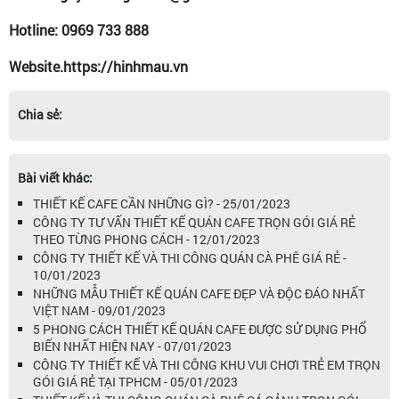
Hotline: 0969 733 888
Website.https://hinhmau.vn
Chia sẻ:
Bài viết khác:
THIẾT KẾ CAFE CẦN NHỮNG GÌ? - 25/01/2023
CÔNG TY TƯ VẤN THIẾT KẾ QUÁN CAFE TRỌN GÓI GIÁ RẺ
THEO TỪNG PHONG CÁCH - 12/01/2023
CÔNG TY THIẾT KẾ VÀ THI CÔNG QUÁN CÀ PHÊ GIÁ RẺ -
10/01/2023
NHỮNG MẪU THIẾT KẾ QUÁN CAFE ĐẸP VÀ ĐỘC ĐÁO NHẤT
VIỆT NAM - 09/01/2023
5 PHONG CÁCH THIẾT KẾ QUÁN CAFE ĐƯỢC SỬ DỤNG PHỔ
BIẾN NHẤT HIỆN NAY - 07/01/2023
CÔNG TY THIẾT KẾ VÀ THI CÔNG KHU VUI CHƠI TRẺ EM TRỌN
GÓI GIÁ RẺ TẠI TPHCM - 05/01/2023