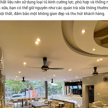
ất liệu nên sử dụng loại tủ kính cường lực, phù hợp và thống 
à sữa, bạn có thể giữ nguyên như các quán trà sữa thông thườn
, nội thất, đảm bảo một không gian đẹp và thu hút khách hàng.