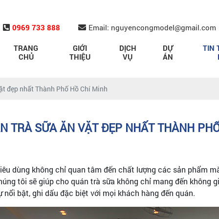
0969 733 888
Email: nguyencongmodel@gmail.com
TRANG
GIỚI
DỊCH
DỰ
TIN 
CHỦ
THIỆU
VỤ
ÁN
vặt đẹp nhất Thành Phố Hồ Chí Minh
ÁN TRÀ SỮA ĂN VẶT ĐẸP NHẤT THÀNH PHỐ
ời tiêu dùng không chỉ quan tâm đến chất lượng các sản phẩm 
húng tôi sẽ giúp cho quán trà sữa không chỉ mang đến không g
 nổi bật, ghi dấu đặc biệt với mọi khách hàng đến quán.