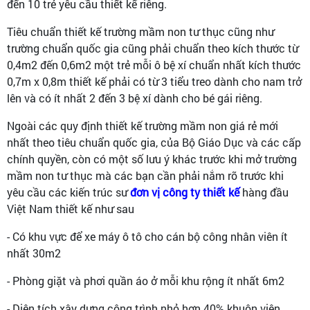
đến 10 trẻ yêu cầu thiết kế riêng.
Tiêu chuẩn thiết kế trường mầm non tư thục cũng như
trường chuẩn quốc gia cũng phải chuẩn theo kích thước từ
0,4m2 đến 0,6m2 một trẻ mỗi ô bệ xí chuẩn nhất kích thước
0,7m x 0,8m thiết kế phải có từ 3 tiểu treo dành cho nam trở
lên và có ít nhất 2 đến 3 bệ xí dành cho bé gái riêng.
Ngoài các quy định thiết kế trường mầm non giá rẻ mới
nhất theo tiêu chuẩn quốc gia, của Bộ Giáo Dục và các cấp
chính quyền, còn có một số lưu ý khác trước khi mở trường
mầm non tư thục mà các bạn cần phải nắm rõ trước khi
yêu cầu các kiến trúc sư
đơn vị công ty thiết kế
hàng đầu
Việt Nam thiết kế như sau
- Có khu vực để xe máy ô tô cho cán bộ công nhân viên ít
nhất 30m2
- Phòng giặt và phơi quần áo ở mỗi khu rộng ít nhất 6m2
- Diện tích xây dựng công trình nhỏ hơn 40% khuôn viên