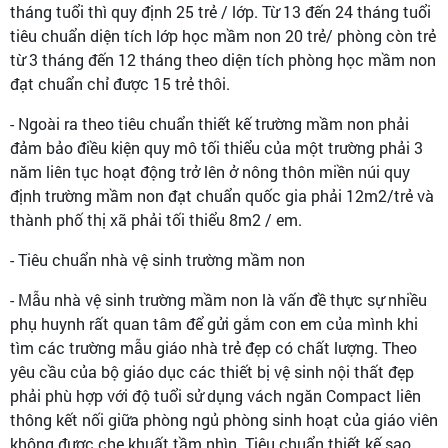
tháng tuổi thì quy định 25 trẻ / lớp. Từ 13 đến 24 tháng tuổi
tiêu chuẩn diện tích lớp học mầm non 20 trẻ/ phòng còn trẻ
từ 3 tháng đến 12 tháng theo diện tích phòng học mầm non
đạt chuẩn chỉ được 15 trẻ thôi.
- Ngoài ra theo tiêu chuẩn thiết kế trường mầm non phải
đảm bảo điều kiện quy mô tối thiểu của một trường phải 3
năm liên tục hoạt động trở lên ở nông thôn miền núi quy
định trường mầm non đạt chuẩn quốc gia phải 12m2/trẻ và
thành phố thị xã phải tối thiểu 8m2 / em.
- Tiêu chuẩn nhà vệ sinh trường mầm non
- Mẫu nhà vệ sinh trường mầm non là vấn đề thực sự nhiều
phụ huynh rất quan tâm để gửi gắm con em của mình khi
tìm các trường mẫu giáo nhà trẻ đẹp có chất lượng. Theo
yêu cầu của bộ giáo dục các thiết bị vệ sinh nội thất đẹp
phải phù hợp với độ tuổi sử dụng vách ngăn Compact liên
thông kết nối giữa phòng ngủ phòng sinh hoạt của giáo viên
không được che khuất tầm nhìn. Tiêu chuẩn thiết kế sao