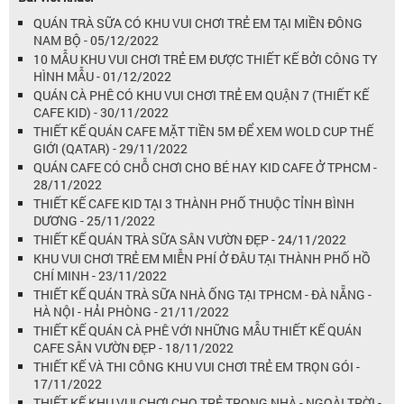
QUÁN TRÀ SỮA CÓ KHU VUI CHƠI TRẺ EM TẠI MIỀN ĐÔNG
NAM BỘ - 05/12/2022
10 MẪU KHU VUI CHƠI TRẺ EM ĐƯỢC THIẾT KẾ BỞI CÔNG TY
HÌNH MẪU - 01/12/2022
QUÁN CÀ PHÊ CÓ KHU VUI CHƠI TRẺ EM QUẬN 7 (THIẾT KẾ
CAFE KID) - 30/11/2022
THIẾT KẾ QUÁN CAFE MẶT TIỀN 5M ĐỂ XEM WOLD CUP THẾ
GIỚI (QATAR) - 29/11/2022
QUÁN CAFE CÓ CHỖ CHƠI CHO BÉ HAY KID CAFE Ở TPHCM -
28/11/2022
THIẾT KẾ CAFE KID TẠI 3 THÀNH PHỐ THUỘC TỈNH BÌNH
DƯƠNG - 25/11/2022
THIẾT KẾ QUÁN TRÀ SỮA SÂN VƯỜN ĐẸP - 24/11/2022
KHU VUI CHƠI TRẺ EM MIỄN PHÍ Ở ĐÂU TẠI THÀNH PHỐ HỒ
CHÍ MINH - 23/11/2022
THIẾT KẾ QUÁN TRÀ SỮA NHÀ ỐNG TẠI TPHCM - ĐÀ NẴNG -
HÀ NỘI - HẢI PHÒNG - 21/11/2022
THIẾT KẾ QUÁN CÀ PHÊ VỚI NHỮNG MẪU THIẾT KẾ QUÁN
CAFE SÂN VƯỜN ĐẸP - 18/11/2022
THIẾT KẾ VÀ THI CÔNG KHU VUI CHƠI TRẺ EM TRỌN GÓI -
17/11/2022
THIẾT KẾ KHU VUI CHƠI CHO TRẺ TRONG NHÀ - NGOÀI TRỜI -