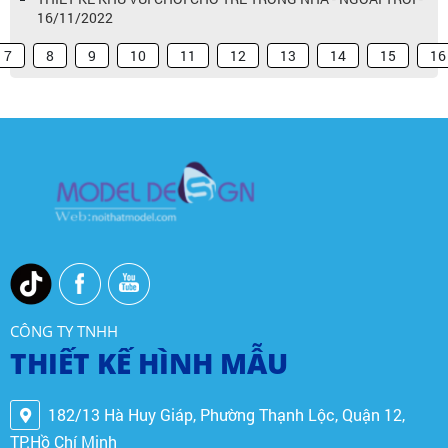
16/11/2022
7
8
9
10
11
12
13
14
15
16
CÔNG TY TNHH
THIẾT KẾ HÌNH MẪU
182/13 Hà Huy Giáp, Phường Thạnh Lộc, Quận 12,
TP.Hồ Chí Minh