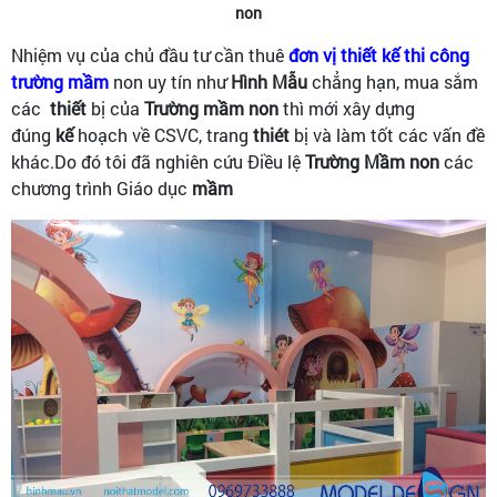
non
Nhiệm vụ của chủ đầu tư cần thuê
đơn vị thiết kế thi công
trường mầm
non uy tín như
Hình Mẫu
chẳng hạn, mua sắm
các
thiết
bị của
Trường
mầm
non
thì mới xây dựng
đúng
kế
hoạch về CSVC, trang
thiét
bị và làm tốt các vấn đề
khác.Do đó tôi đã nghiên cứu Điều lệ
Trường
Mầm
non
các
chương trình Giáo dục
mầm