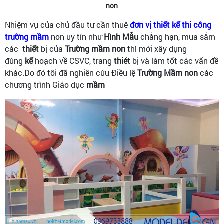
non
Nhiệm vụ của chủ đầu tư cần thuê
đơn vị thiết kế thi công
trường mầm
non uy tín như
Hình Mẫu
chẳng hạn, mua sắm
các
thiết
bị của
Trường
mầm
non
thì mới xây dựng
đúng
kế
hoạch về CSVC, trang
thiét
bị và làm tốt các vấn đề
khác.Do đó tôi đã nghiên cứu Điều lệ
Trường
Mầm
non
các
chương trình Giáo dục
mầm