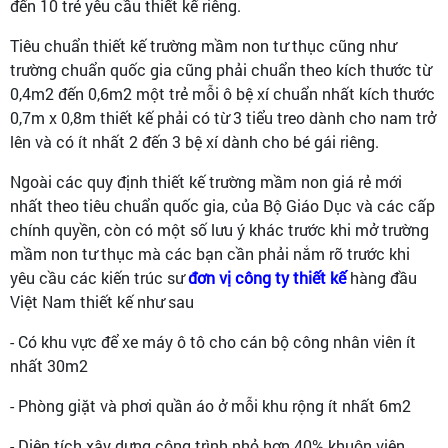
đến 10 trẻ yêu cầu thiết kế riêng.
Tiêu chuẩn thiết kế trường mầm non tư thục cũng như
trường chuẩn quốc gia cũng phải chuẩn theo kích thước từ
0,4m2 đến 0,6m2 một trẻ mỗi ô bệ xí chuẩn nhất kích thước
0,7m x 0,8m thiết kế phải có từ 3 tiểu treo dành cho nam trở
lên và có ít nhất 2 đến 3 bệ xí dành cho bé gái riêng.
Ngoài các quy định thiết kế trường mầm non giá rẻ mới
nhất theo tiêu chuẩn quốc gia, của Bộ Giáo Dục và các cấp
chính quyền, còn có một số lưu ý khác trước khi mở trường
mầm non tư thục mà các bạn cần phải nắm rõ trước khi
yêu cầu các kiến trúc sư
đơn vị công ty thiết kế
hàng đầu
Việt Nam thiết kế như sau
- Có khu vực để xe máy ô tô cho cán bộ công nhân viên ít
nhất 30m2
- Phòng giặt và phơi quần áo ở mỗi khu rộng ít nhất 6m2
- Diện tích xây dựng công trình nhỏ hơn 40% khuôn viên