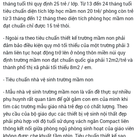
tháng tuổi thì quy định 25 trẻ / lớp. Từ 13 đến 24 tháng tuổi
tiêu chuẩn diện tích lớp học mầm non 20 trẻ/ phòng còn trẻ
từ 3 tháng đến 12 tháng theo diện tích phòng học mầm non
đạt chuẩn chỉ được 15 trẻ thôi.
- Ngoài ra theo tiêu chuẩn thiết kế trường mầm non phải
đảm bảo điều kiện quy mô tối thiểu của một trường phải 3
năm liên tục hoạt động trở lên ở nông thôn miền núi quy
định trường mầm non đạt chuẩn quốc gia phải 12m2/trẻ và
thành phố thị xã phải tối thiểu 8m2 / em.
- Tiêu chuẩn nhà vệ sinh trường mầm non
- Mẫu nhà vệ sinh trường mầm non là vấn đề thực sự nhiều
phụ huynh rất quan tâm để gửi gắm con em của mình khi
tìm các trường mẫu giáo nhà trẻ đẹp có chất lượng. Theo
yêu cầu của bộ giáo dục các thiết bị vệ sinh nội thất đẹp
phải phù hợp với độ tuổi sử dụng vách ngăn Compact liên
thông kết nối giữa phòng ngủ phòng sinh hoạt của giáo viên
không được che khuất tầm nhìn. Tiêu chuẩn thiết kế sao