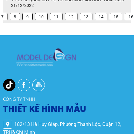
21/12/2022
7
8
9
10
11
12
13
14
15
16
CÔNG TY TNHH
THIẾT KẾ HÌNH MẪU
182/13 Hà Huy Giáp, Phường Thạnh Lộc, Quận 12,
TP.Hồ Chí Minh