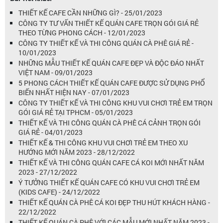
THIẾT KẾ CAFE CẦN NHỮNG GÌ? - 25/01/2023
CÔNG TY TƯ VẤN THIẾT KẾ QUÁN CAFE TRỌN GÓI GIÁ RẺ
THEO TỪNG PHONG CÁCH - 12/01/2023
CÔNG TY THIẾT KẾ VÀ THI CÔNG QUÁN CÀ PHÊ GIÁ RẺ -
10/01/2023
NHỮNG MẪU THIẾT KẾ QUÁN CAFE ĐẸP VÀ ĐỘC ĐÁO NHẤT
VIỆT NAM - 09/01/2023
5 PHONG CÁCH THIẾT KẾ QUÁN CAFE ĐƯỢC SỬ DỤNG PHỔ
BIẾN NHẤT HIỆN NAY - 07/01/2023
CÔNG TY THIẾT KẾ VÀ THI CÔNG KHU VUI CHƠI TRẺ EM TRỌN
GÓI GIÁ RẺ TẠI TPHCM - 05/01/2023
THIẾT KẾ VÀ THI CÔNG QUÁN CÀ PHÊ CÁ CẢNH TRỌN GÓI
GIÁ RẺ - 04/01/2023
THIẾT KẾ & THI CÔNG KHU VUI CHƠI TRẺ EM THEO XU
HƯỚNG MỚI NĂM 2023 - 28/12/2022
THIẾT KẾ VÀ THI CÔNG QUÁN CAFE CÁ KOI MỚI NHẤT NĂM
2023 - 27/12/2022
Ý TƯỞNG THIẾT KẾ QUÁN CAFE CÓ KHU VUI CHƠI TRẺ EM
(KIDS CAFE) - 24/12/2022
THIẾT KẾ QUÁN CÀ PHÊ CÁ KOI ĐẸP THU HÚT KHÁCH HÀNG -
22/12/2022
THIẾT KẾ QUÁN CÀ PHÊ VỚI CÁC MẪU MỚI NHẤT NĂM 2023 -