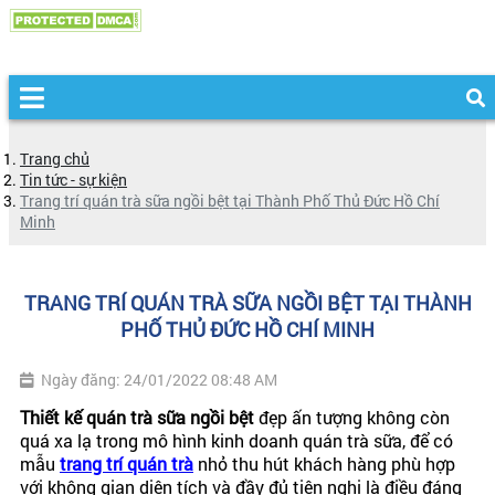
Trang chủ
Tin tức - sự kiện
Trang trí quán trà sữa ngồi bệt tại Thành Phố Thủ Đức Hồ Chí
Minh
TRANG TRÍ QUÁN TRÀ SỮA NGỒI BỆT TẠI THÀNH
PHỐ THỦ ĐỨC HỒ CHÍ MINH
Ngày đăng: 24/01/2022 08:48 AM
Thiết kế quán trà sữa ngồi bệt
đẹp ấn tượng không còn
quá xa lạ trong mô hình kinh doanh quán trà sữa, để có
mẫu
trang trí quán trà
nhỏ thu hút khách hàng phù hợp
với không gian diện tích và đầy đủ tiện nghi là điều đáng