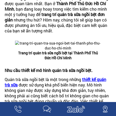
được quan tâm nhất. Bạn ở
Thành Phố Thủ Đức Hồ Chí
Minh
, bạn đang loay hoay trong việc tìm kiếm cho mình
một ý tưởng hay để
trang trí quán trà sữa ngồi bệt đơn
giản
nhưng thu hút? Hôm nay, chúng tôi sẽ giúp bạn có
được phương án tối ưu, hiệu quả, đặc biệt cam kết quán
của bạn sẽ ấn tượng nhất.
Trang trí quán trà sữa ngồi bệt tại Thành Phố Thủ
Đức Hồ Chí Minh
Nhu cầu thiết kế mô hình quán trà sữa ngồi bệt.
Quán trà sữa ngồi bệt là một trong những
thiết kế quán
trà sữa
được sử dụng khá phổ biến hiện nay. Mô hình
không gian này được xây dựng khá đơn giản, tuy nhiên,
không phải ai cũng biết cách bố trí không gian cho quán
trà sữa ngồi bệt đúng chuẩn và độc đáo. Việc thiết kế
quán trà sữa nhỏ, thường được đan xen vào những bộ bàn
ghế, những ghế ngồi bệt để tăng sự tiện nghi cho quán và