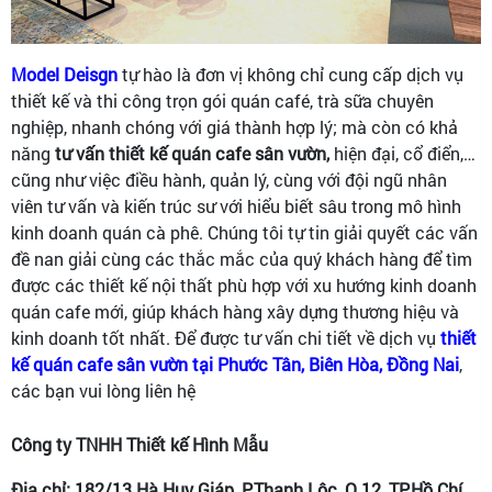
Model Deisgn
tự hào là đơn vị không chỉ cung cấp dịch vụ
thiết kế và thi công trọn gói quán café, trà sữa chuyên
nghiệp, nhanh chóng với giá thành hợp lý; mà còn có khả
năng
tư vấn thiết kế quán cafe sân vườn,
hiện đại, cổ điển,…
cũng như việc điều hành, quản lý, cùng với đội ngũ nhân
viên tư vấn và kiến trúc sư với hiểu biết sâu trong mô hình
kinh doanh quán cà phê. Chúng tôi tự tin giải quyết các vấn
đề nan giải cùng các thắc mắc của quý khách hàng để tìm
được các thiết kế nội thất phù hợp với xu hướng kinh doanh
quán cafe mới, giúp khách hàng xây dựng thương hiệu và
kinh doanh tốt nhất. Để được tư vấn chi tiết về dịch vụ
thiết
kế quán cafe sân vườn tại Phước Tân, Biên Hòa, Đồng Nai
,
các bạn vui lòng liên hệ
Công ty TNHH Thiết kế Hình Mẫu
Địa chỉ: 182/13 Hà Huy Giáp, P.Thạnh Lộc, Q.12, TP.Hồ Chí