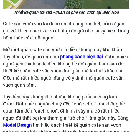
Thiết kế quán trà sữa - quán cà phê sân vườn tại Biên Hòa
Cafe sân vườn vẫn lại được ưa chuộng hơn hết, bởi sự gần
gũi với thiên nhiên và có chút gì đó gợi nhớ lại kỷ niệm trong
tiềm thức của mỗi người.
Mở một quán cafe sân vườn là điều không mấy khó khăn.
Tuy nhiên, để quán cafe có
phong cách hiện đại
, được nhiều
người yêu thích lại là điều không hề đơn giản. Làm sao để
thiết kế quán cafe sân vườn đơn giản mà lại hút khách là
điều mà rất nhiều người đang có ý định mở quán cafe sân
vườn quan tâm.
Tuy điều này không khó nhưng không phải ai cũng làm
được. Rất nhiều người chú ý đến “cuộc chơi” mà không hề
quan tâm đến “cách chơi”. Chính vì vậy mà có rất nhiều
người đã thất bại khi tham gia “trò chơi” làm giàu này. Cùng
Model Design
tìm hiểu cách thiết kế quán cafe sân vườn
nhỏ sao cho hút khách sau đây nếu bạn đang có ý định kinh