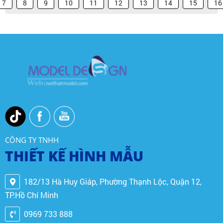
7
8
9
10
11
12
13
14
15
16
CÔNG TY TNHH
THIẾT KẾ HÌNH MẪU
182/13 Hà Huy Giáp, Phường Thạnh Lộc, Quận 12,
TP.Hồ Chí Minh
0969 733 888