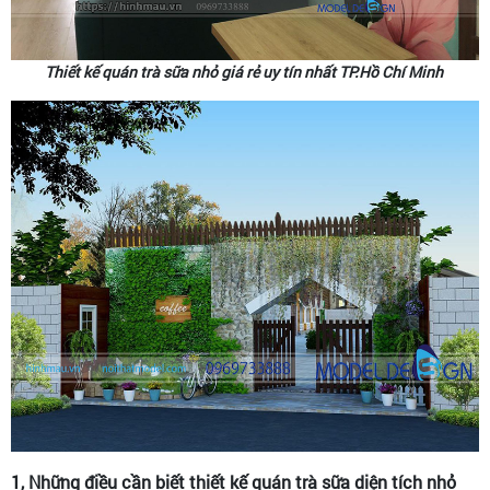
Thiết kế quán trà sữa nhỏ giá rẻ uy tín nhất TP.Hồ Chí Minh
1, Những điều cần biết thiết kế quán trà sữa diện tích nhỏ